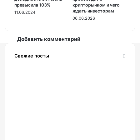
превысила 103%
крипторынком и чего
ждать инвесторам
11.06.2024
06.06.2026
Добавить комментарий
Свежие посты
07.08.2026
В ЕС
мошенники
выдают
себя
за
чиновников
и
лицензированные
по
07.08.2026