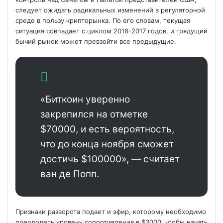
следует ожидать радикальных изменений в регуляторной
среде в пользу крипторынка. По его словам, текущая
ситуация совпадает
с циклом 2016-2017 годов, и грядущий
бычий рынок может превзойти все предыдущие.
«Биткоин уверенно
закрепился на отметке
$70000, и есть вероятность,
что до конца ноября сможет
достичь $100000», — считает
ван де Попп.
Признаки разворота подает и эфир, которому необходимо
преодолеть уровень сопротивления в $3000, чтобы начать