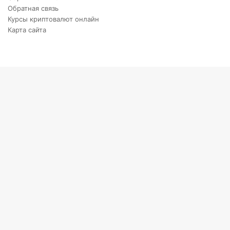
Обратная связь
Курсы криптовалют онлайн
Карта сайта
Back
to
top
button