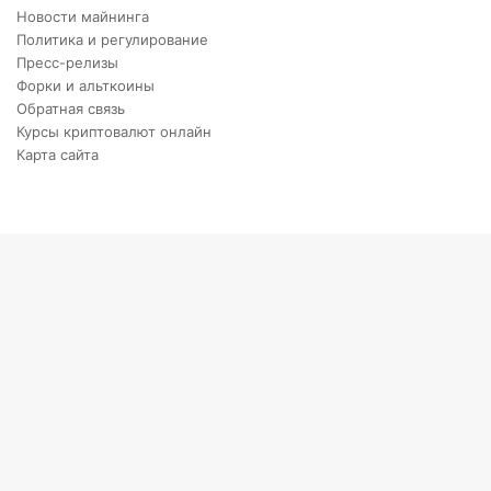
Новости майнинга
Политика и регулирование
Пресс-релизы
Форки и альткоины
Обратная связь
Курсы криптовалют онлайн
Карта сайта
Back
to
top
button