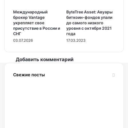
Международный
ByteTree Asset: Авуары
брокер Vantage
биткоин-фондов упали
укрепляет свое
до самого низкого
присутствие в России и
уровня с октября 2021
СНГ
года
03.07.2026
17.03.2023
Добавить комментарий
Свежие посты
09.08.2026
Ищем
пропущенную
точку
разворота
правильно: