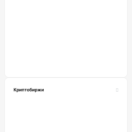
07.08.2026
Мошенники
используют
новые
схемы
обмана
с
Gram
и
Телеграмом
Павла
Криптобиржи
Дурова
21.04.2022
Обзор
и
сравнение
биржи