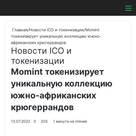
Switch ski
Search
М
Главная
/
Новости ICO и токенизации
/
Momint
токенизирует уникальную коллекцию южно-
африканских крюгеррандов
Новости ICO и
токенизации
Momint токенизирует
уникальную коллекцию
южно-африканских
крюгеррандов
13.07.2022
0
305
1 минута на чтение