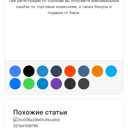
При регистрации по ссылкам вы получаете максимальный
кэшбэк по торговым комиссиям, а также бонусы и
подарки от бирж.
Facebook
X
LinkedIn
Tumblr
Reddit
VKontakte
Odnoklassniki
Skype
Messenger
WhatsApp
Telegram
Viber
Share via Email
Print
Похожие статьи