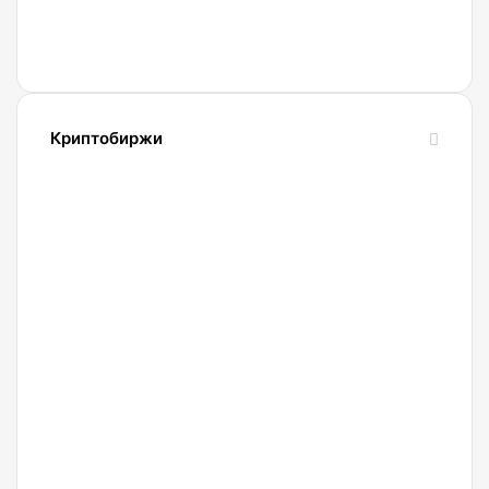
в
переманивании
клиентов
Криптобиржи
21.04.2022
Обзор
и
сравнение
биржи
Binance
2022.
Регистрация.
20.04.2022
Криптобиржа
Okx