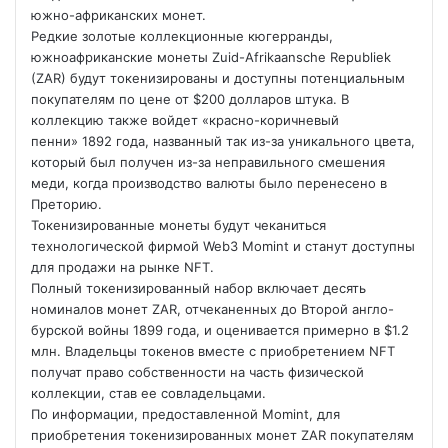
южно-африканских монет.
Редкие золотые коллекционные кюгерранды,
южноафриканские монеты Zuid-Afrikaansche Republiek
(ZAR) будут токенизированы и доступны потенциальным
покупателям по цене от $200 долларов штука. В
коллекцию также войдет «красно-коричневый
пенни» 1892 года, названный так из-за уникального цвета,
который был получен из-за неправильного смешения
меди, когда производство валюты было перенесено в
Преторию.
Токенизированные монеты будут чеканиться
технологической фирмой Web3 Momint и станут доступны
для продажи на рынке NFT.
Полный токенизированный набор включает десять
номиналов монет ZAR, отчеканенных до Второй англо-
бурской войны 1899 года, и оценивается примерно в $1.2
млн. Владельцы токенов вместе с приобретением NFT
получат право собственности на часть физической
коллекции, став ее совладельцами.
По информации, предоставленной Momint, для
приобретения токенизированных монет ZAR покупателям