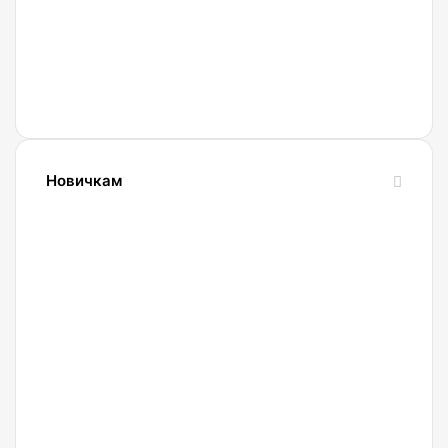
Новичкам
24.10.2023
Словарь
криптовалютных
терминов-
криптословарь
13.09.2023