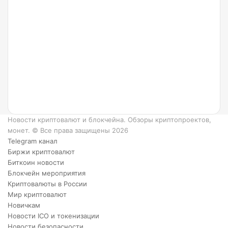
24.07.2022
Что
такое
Ripple
и как
он
работает?
6
преимуществ
XRP.
Новости криптовалют и блокчейна. Обзоры криптопроектов,
монет. © Все права защищены 2026
Telegram канал
Биржи криптовалют
Биткоин новости
Блокчейн мероприятия
Криптовалюты в России
Мир криптовалют
Новичкам
Новости ICO и токенизации
Новости безопасности