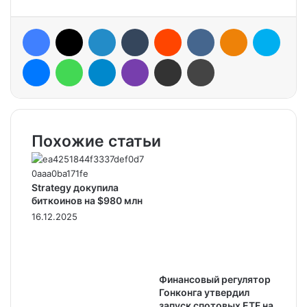
Facebook
X
LinkedIn
Tumblr
Reddit
VKontakte
Odnoklassniki
Skype
Messenger
WhatsApp
Telegram
Viber
Share via Email
Print
Похожие статьи
Strategy докупила
биткоинов на $980 млн
16.12.2025
Финансовый регулятор
Гонконга утвердил
запуск спотовых ETF на