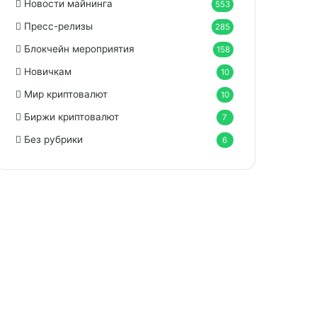
Новости майнинга
553
Пресс-релизы
285
Блокчейн мероприятия
158
Новичкам
10
Мир криптовалют
10
Биржи криптовалют
7
Без рубрики
6