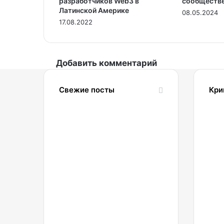
разработчиков Web3 в
сообществе
Латинской Америке
08.05.2024
17.08.2022
Добавить комментарий
Свежие посты
Кри
09.08.2026
2
Ищем
пропущенную
точку
разворота
правильно:
B
как
2
криптотрейдеру
применять
индикатор
09.08.2026
2