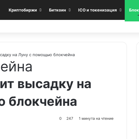
Криптобиржи
Биткоин
ICO и токенизация
Блок
садку на Луну с помощью блокчейна
чейна
ит высадку на
ю блокчейна
0
247
1 минута на чтение