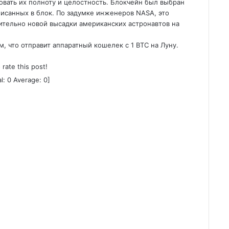
овать их полноту и целостность. Блокчейн был выбран
исанных в блок. По задумке инженеров NASA, это
ительно новой высадки американских астронавтов на
, что отправит аппаратный кошелек с 1 BTC на Луну.
o rate this post!
al:
0
Average:
0
]