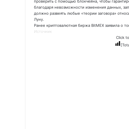
проверить с помощью блокчейна, чтобы гарантир
благодаря невозможности изменения данных, зап
должно развеять любые «теории заговора» относ
Луну.
Ранее криптовалютная биржа BitMEX заявила о том
Источник
Click t
[Tot