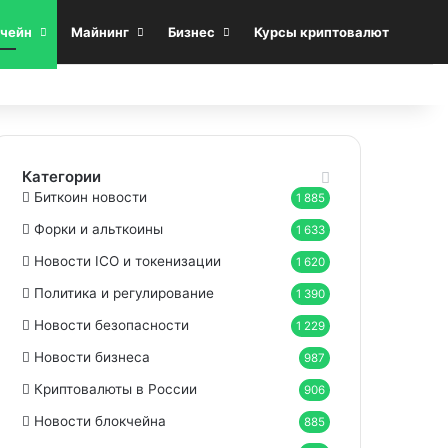
Sea
чейн
Майнинг
Бизнес
Курсы криптовалют
Категории
Биткоин новости
1 885
Форки и альткоины
1 633
Новости ICO и токенизации
1 620
Политика и регулирование
1 390
Новости безопасности
1 229
Новости бизнеса
987
Криптовалюты в России
906
Новости блокчейна
885