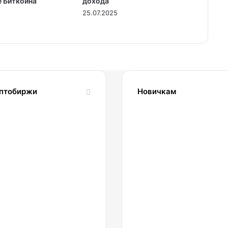
 Биткоина
дохода
25.07.2025
птобиржи
Новичкам
1.04.2022
24.10.2023
Обзор
Словарь
и
криптовалютных
сравнение
терминов-
биржи
криптословарь
inance
022.
Регистрация.
0.04.2022
13.09.2023