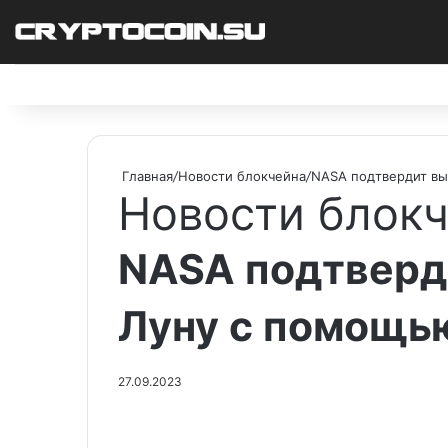
Facebook
X
Pinterest
vk.com
Telegram
RSS
Главная
/
Новости блокчейна
/
NASA подтвердит вы
Новости блок
NASA подтверд
Луну с помощь
27.09.2023