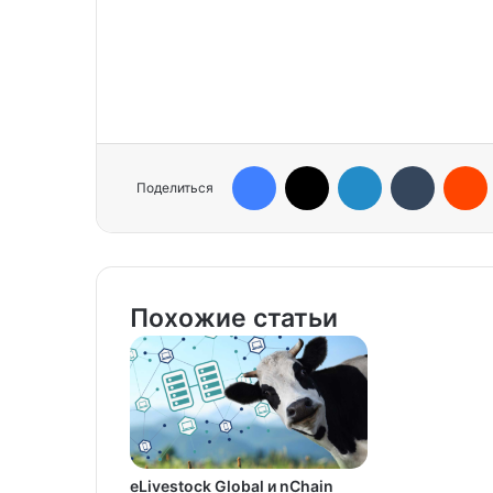
Facebook
X
LinkedIn
Tumblr
Reddit
Поделиться
Похожие статьи
eLivestock Global и nChain