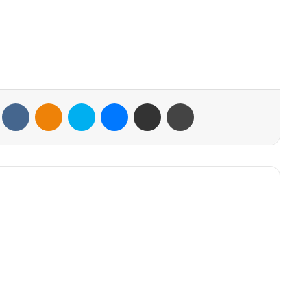
VKontakte
Odnoklassniki
Skype
Messenger
Share via Email
Print