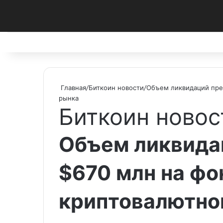
Facebook
X
Pinterest
vk.com
Telegram
RSS
Главная
/
Биткоин новости
/
Объем ликвидаций пре
рынка
Биткоин новос
Объем ликвида
$670 млн на фо
криптовалютно