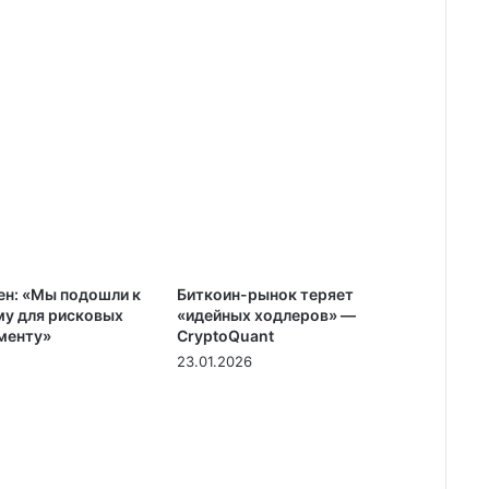
ен: «Мы подошли к
Биткоин-рынок теряет
у для рисковых
«идейных ходлеров» —
менту»
CryptoQuant
23.01.2026