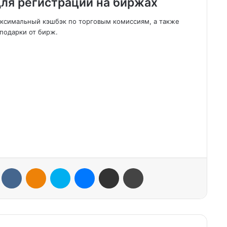
ля регистрации на биржах
аксимальный кэшбэк по торговым комиссиям, а также
подарки от бирж.
VKontakte
Odnoklassniki
Skype
Messenger
Share via Email
Print