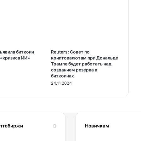
бъявила биткоин
Reuters: Совет по
 «кризиса ИИ»
криптовалютам при Дональде
Трампе будет работать над
созданием резерва в
биткоинах
24.11.2024
птобиржи
Новичкам
1.04.2022
24.10.2023