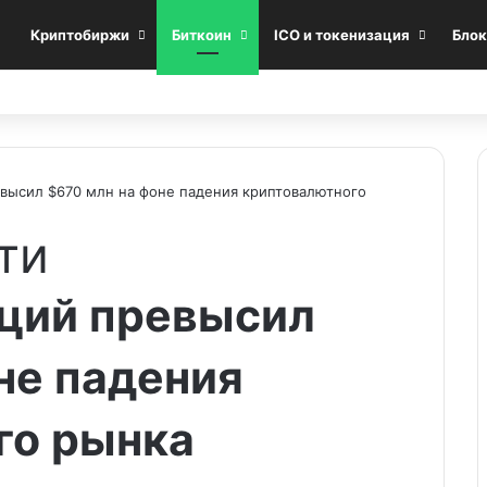
Криптобиржи
Биткоин
ICO и токенизация
Блок
высил $670 млн на фоне падения криптовалютного
ти
ций превысил
не падения
го рынка