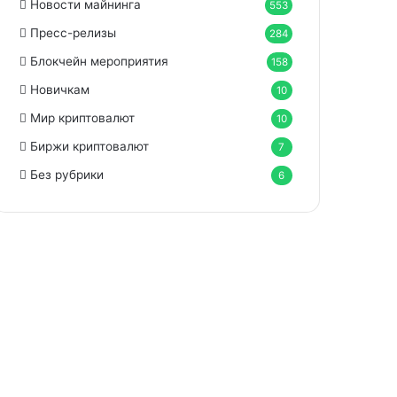
Новости майнинга
553
Пресс-релизы
284
Блокчейн мероприятия
158
Новичкам
10
Мир криптовалют
10
Биржи криптовалют
7
Без рубрики
6