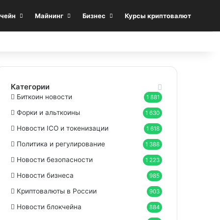
Sea
чейн
Майнинг
Бизнес
Курсы криптовалют
Категории
Биткоин новости
1 881
Форки и альткоины
1 630
Новости ICO и токенизации
1 618
Политика и регулирование
1 388
Новости безопасности
1 223
Новости бизнеса
985
Криптовалюты в России
903
Новости блокчейна
884