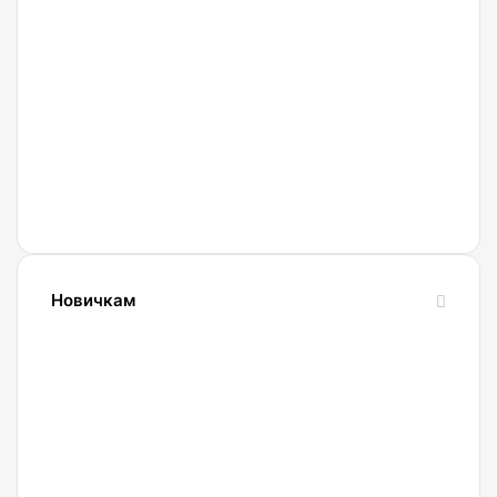
27.02.2022
Криптобиржа
Currency
Новичкам
24.10.2023
Словарь
криптовалютных
терминов-
криптословарь