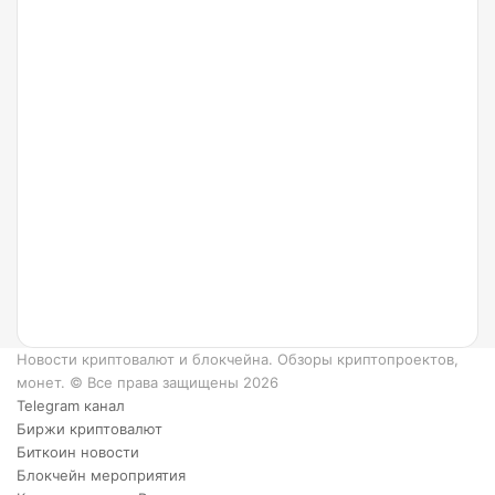
24.07.2022
Что
такое
Ripple
и как
он
работает?
6
преимуществ
XRP.
Новости криптовалют и блокчейна. Обзоры криптопроектов,
монет. © Все права защищены 2026
Telegram канал
Биржи криптовалют
Биткоин новости
Блокчейн мероприятия