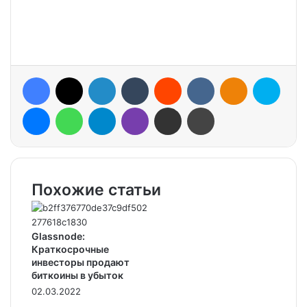
Facebook
X
LinkedIn
Tumblr
Reddit
VKontakte
Odnoklassniki
Skype
Messenger
WhatsApp
Telegram
Viber
Share via Email
Print
Похожие статьи
Glassnode:
Краткосрочные
инвесторы продают
биткоины в убыток
02.03.2022