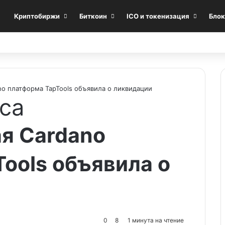
Криптобиржи
Биткоин
ICO и токенизация
Блок
o платформа TapTools объявила о ликвидации
са
я Cardano
ools объявила о
0
8
1 минута на чтение