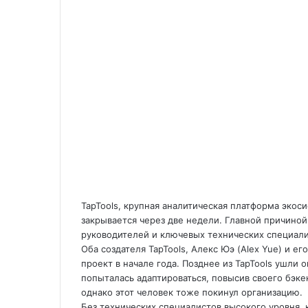
TapTools, крупная аналитическая платформа экос
закрывается через две недели. Главной причино
руководителей и ключевых технических специали
Оба создателя TapTools, Алекс Юэ (Alex Yue) и е
проект в начале года. Позднее из TapTools ушли
попыталась адаптироваться, повысив своего бэк
однако этот человек тоже покинул организацию.
Без технических специалистов высокого уровня,