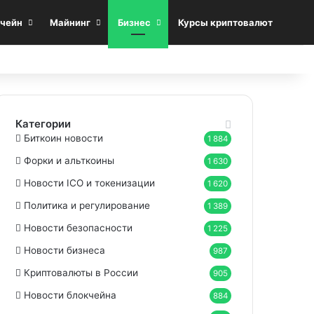
Sea
чейн
Майнинг
Бизнес
Курсы криптовалют
Категории
Биткоин новости
1 884
Форки и альткоины
1 630
Новости ICO и токенизации
1 620
Политика и регулирование
1 389
Новости безопасности
1 225
Новости бизнеса
987
Криптовалюты в России
905
Новости блокчейна
884