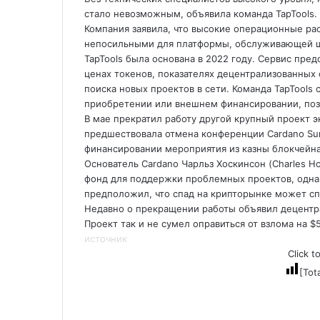
стало невозможным, объявила команда TapTools
Компания заявила, что высокие операционные рас
непосильными для платформы, обслуживающей ши
TapTools была основана в 2022 году. Сервис пр
ценах токенов, показателях децентрализованных 
поиска новых проектов в сети. Команда TapTools
приобретении или внешнем финансировании, поз
В мае прекратил работу другой крупный проект 
предшествовала отмена конференции Cardano Su
финансировании мероприятия из казны блокчейна
Основатель Cardano Чарльз Хоскинсон (Charles H
фонд для поддержки проблемных проектов, одна
предположил, что спад на крипторынке может сп
Недавно о прекращении работы объявил децентрал
Проект так и не сумел оправиться от взлома на $
источник
Click t
[Tot