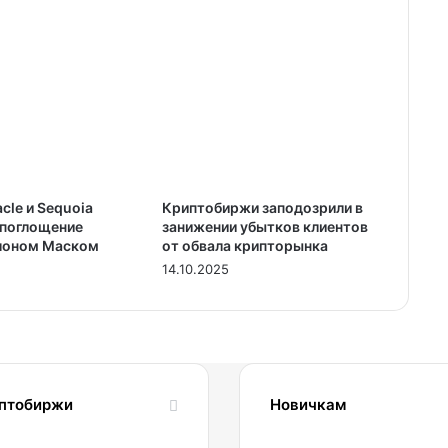
acle и Sequoia
Криптобиржи заподозрили в
поглощение
занижении убытков клиентов
лоном Маском
от обвала крипторынка
14.10.2025
птобиржи
Новичкам
1.04.2022
24.10.2023