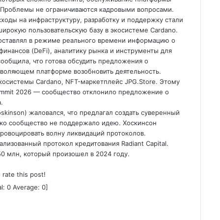
. Проблемы не ограничиваются кадровыми вопросами.
ходы на инфраструктуру, разработку и поддержку стали
рокую пользовательскую базу в экосистеме Cardano.
едоставлял в режиме реального времени информацию о
финансов (DeFi), аналитику рынка и инструменты для
 сообщила, что готова обсудить предложения о
воляющем платформе возобновить деятельность.
экосистемы Cardano, NFT-маркетплейс JPG.Store. Этому
mmit 2026 — сообщество отклонило предложение о
.
oskinson) жаловался, что предлагал создать суверенный
ко сообщество не поддержало идею. Хоскинсон
ровоцировать волну ликвидаций протоколов.
изованный протокол кредитования Radiant Capital.
50 млн, который произошел в 2024 году.
o rate this post!
al:
0
Average:
0
]