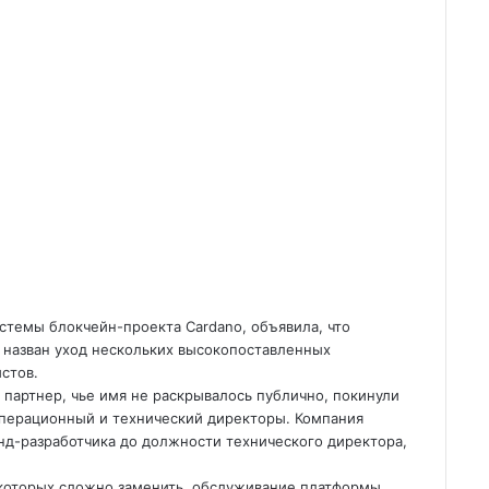
истемы блокчейн-проекта Cardano, объявила, что
й назван уход нескольких высокопоставленных
стов.
го партнер, чье имя не раскрывалось публично, покинули
 операционный и технический директоры. Компания
енд-разработчика до
должности технического директора,
 которых сложно заменить, обслуживание платформы