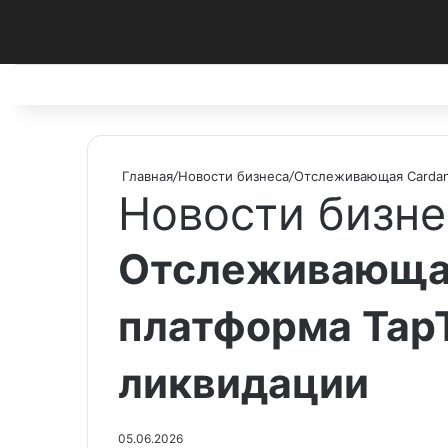
Facebook
X
Pinterest
vk.com
Telegram
RSS
Главная
/
Новости бизнеса
/
Отслеживающая Cardan
Новости бизне
Отслеживающа
платформа TapT
ликвидации
05.06.2026