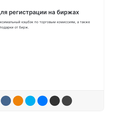
ля регистрации на биржах
аксимальный кэшбэк по торговым комиссиям, а также
подарки от бирж.
VKontakte
Odnoklassniki
Skype
Messenger
Share via Email
Print