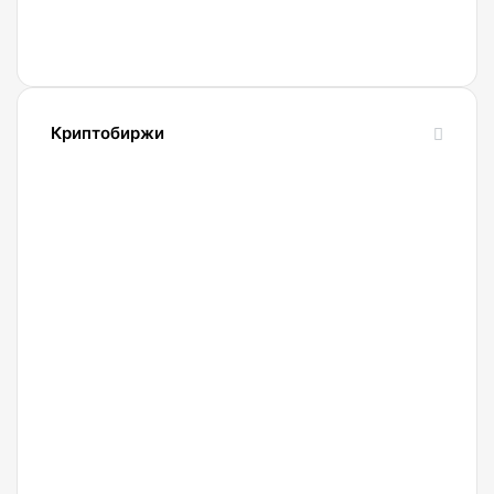
из-за
атак с
использованием
ИИ
Криптобиржи
21.04.2022
Обзор
и
сравнение
биржи
Binance
2022.
Регистрация.
20.04.2022
Криптобиржа
Okx