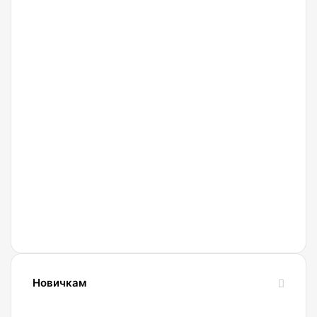
27.02.2022
Криптобиржа
Currency
Новичкам
24.10.2023