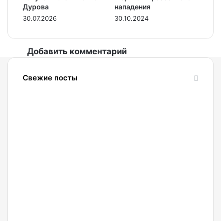
Дурова
нападения
30.07.2026
30.10.2024
Добавить комментарий
Свежие посты
10.08.2026
ФСБ
хочет
получать
от
криптобирж
доступ
к
данным
клиентов
10.08.2026
ФСБ