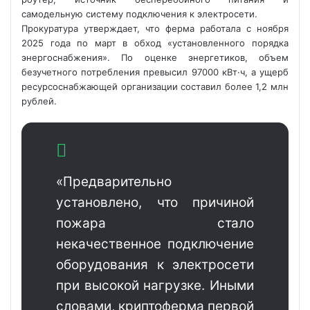
самодельную систему подключения к электросети.
Прокуратура утверждает, что ферма работала с ноября
2025 года по март в обход
«установленного порядка
энергоснабжения». По оценке энергетиков, объем
безучетного потребления превысил 97000 кВт·ч, а ущерб
ресурсоснабжающей организации составил более 1,2 млн
рублей.
«Предварительно
установлено, что причиной
пожара стало
некачественное подключение
оборудования к электросети
при высокой нагрузке. Иными
словами, криптоферма первой