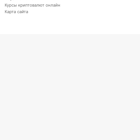
Курсы криптовалют онлайн
Карта сайта
Back
to
top
button