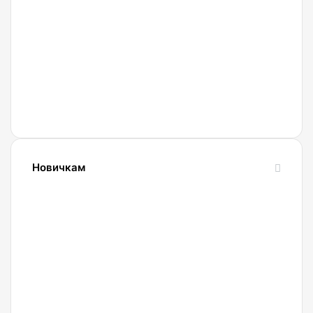
Currency
Новичкам
24.10.2023
Словарь
криптовалютных
терминов-
криптословарь