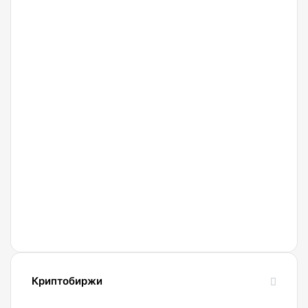
рекордную
активность
держателей
биткоина
07.08.2026
Мошенники
используют
новые
схемы
обмана
с
Gram
и
Телеграмом
Павла
Криптобиржи
Дурова