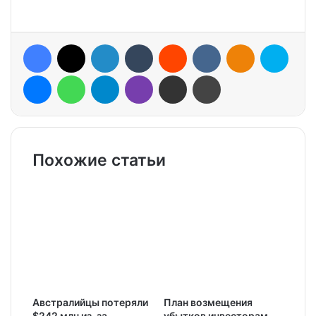
Facebook
X
LinkedIn
Tumblr
Reddit
VKontakte
Odnoklassniki
Skype
Messenger
WhatsApp
Telegram
Viber
Share via Email
Print
Похожие статьи
Австралийцы потеряли
План возмещения
$242 млн из-за
убытков инвесторам