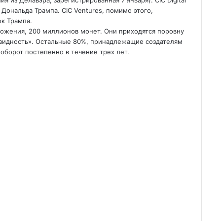
ния из Делавэра, зарегистрированная 7 января). CIC Digital
 Дональда Трампа. CIC Ventures, помимо этого,
ок Трампа.
ложения, 200 миллионов монет. Они приходятся поровну
квидность». Остальные 80%, принадлежащие создателям
 оборот постепенно в течение трех лет.