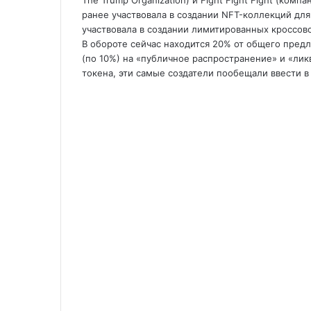
The Trump Organization) и Fight Fight Fight (компа
ранее участвовала в создании NFT-коллекций для
участвовала в создании лимитированных кроссов
В обороте сейчас находится 20% от общего пред
(по 10%) на «публичное распространение» и «ли
токена, эти самые создатели пообещали ввести в