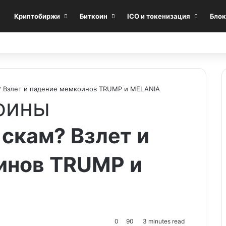
Криптобиржи
Биткоин
ICO и токенизация
Блок
? Взлет и падение мемкоинов TRUMP и MELANIA
оины
скам? Взлет и
инов TRUMP и
0
90
3 minutes read