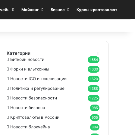
Sea
чейн
Майнинг
Бизнес
Курсы криптовалют
Категории
Биткоин новости
1 884
Форки и альткоины
1 630
Новости ICO и токенизации
1 620
Политика и регулирование
1 388
Новости безопасности
1 225
Новости бизнеса
985
Криптовалюты в России
905
Новости блокчейна
884