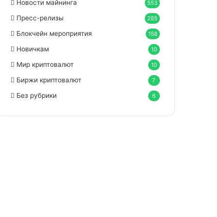
Новости майнинга
553
Пресс-релизы
285
Блокчейн мероприятия
158
Новичкам
10
Мир криптовалют
10
Биржи криптовалют
7
Без рубрики
6