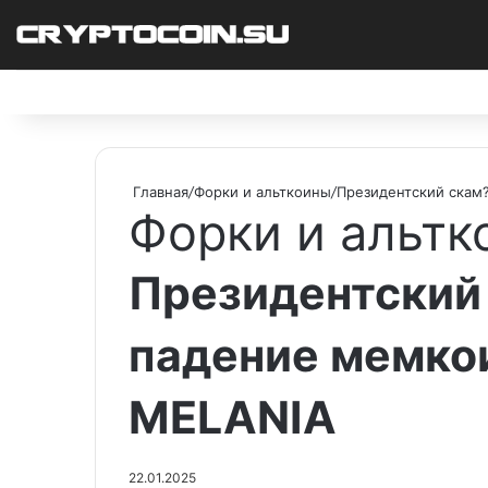
Facebook
X
Pinterest
vk.com
Telegram
RSS
Главная
/
Форки и альткоины
/
Президентский скам
Форки и альтк
Президентский 
падение мемко
MELANIA
22.01.2025