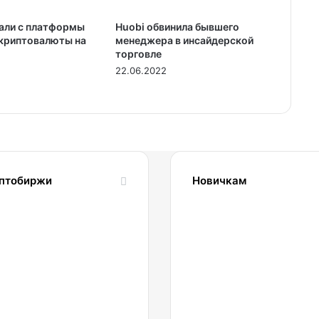
али с платформы
Huobi обвинила бывшего
 криптовалюты на
менеджера в инсайдерской
торговле
22.06.2022
птобиржи
Новичкам
1.04.2022
24.10.2023
Обзор
Словарь
и
криптовалютных
сравнение
терминов-
биржи
криптословарь
inance
022.