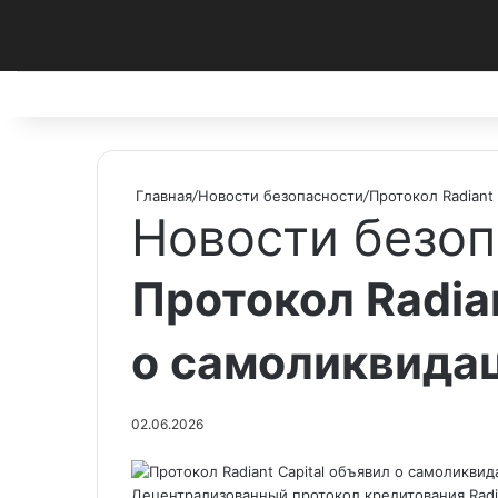
Facebook
X
Pinterest
vk.com
Telegram
RSS
Главная
/
Новости безопасности
/
Протокол Radiant
Новости безоп
Протокол Radian
о самоликвида
02.06.2026
Децентрализованный протокол кредитования Radia