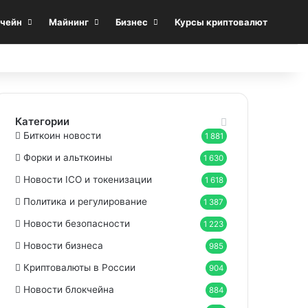
Sea
чейн
Майнинг
Бизнес
Курсы криптовалют
Категории
Биткоин новости
1 881
Форки и альткоины
1 630
Новости ICO и токенизации
1 618
Политика и регулирование
1 387
Новости безопасности
1 223
Новости бизнеса
985
Криптовалюты в России
904
Новости блокчейна
884