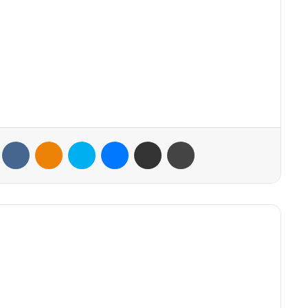
VKontakte
Odnoklassniki
Skype
Messenger
Share via Email
Print