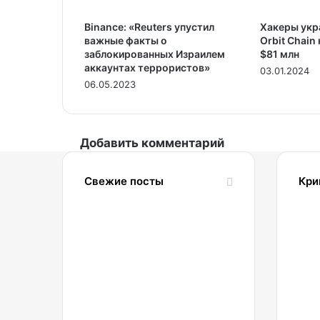
Binance: «Reuters упустил
Хакеры укр
важные факты о
Orbit Chain
заблокированных Израилем
$81 млн
аккаунтах террористов»
03.01.2024
06.05.2023
Добавить комментарий
Свежие посты
Кри
05.08.2026
2
69%
россиян
не
видят
смысла
B
в
2