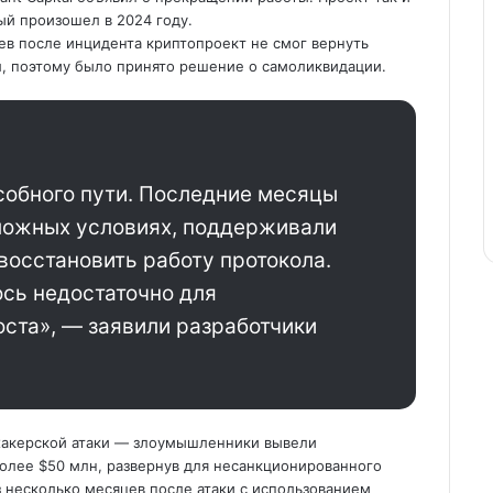
ый произошел в 2024 году.
яцев после инцидента криптопроект не смог вернуть
л, поэтому было принято решение о самоликвидации.
собного пути. Последние месяцы
ложных условиях, поддерживали
восстановить работу протокола.
сь недостаточно для
оста», — заявили разработчики
от хакерской атаки — злоумышленники вывели
более $50 млн, развернув для несанкционированного
 несколько месяцев после атаки с использованием