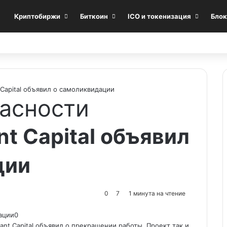
Криптобиржи
Биткоин
ICO и токенизация
Блок
 Capital объявил о самоликвидации
асности
t Capital объявил
ции
0
7
1 минута на чтение
nt Capital объявил о прекращении работы. Проект так и