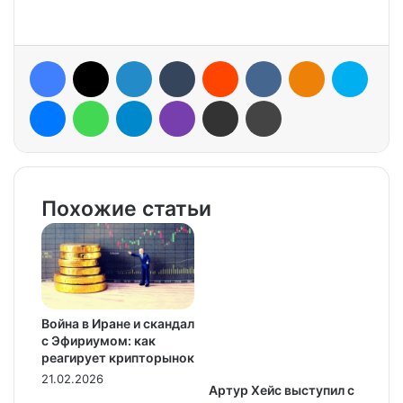
Facebook
X
LinkedIn
Tumblr
Reddit
VKontakte
Odnoklassniki
Skype
Messenger
WhatsApp
Telegram
Viber
Share via Email
Print
Похожие статьи
Война в Иране и скандал
с Эфириумом: как
реагирует крипторынок
21.02.2026
Артур Хейс выступил с