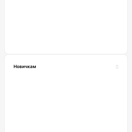
Currency
Новичкам
24.10.2023
Словарь
криптовалютных
терминов-
криптословарь