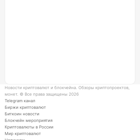
24.07.2022
Что
такое
Ripple
и как
он
работает?
6
преимуществ
XRP.
Новости криптовалют и блокчейна. Обзоры криптопроектов,
монет. © Все права защищены 2026
Telegram канал
Биржи криптовалют
Биткоин новости
Блокчейн мероприятия
Криптовалюты в России
Мир криптовалют