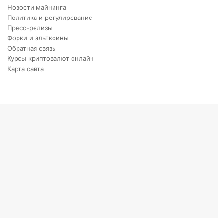
Новости майнинга
Политика и регулирование
Пресс-релизы
Форки и альткоины
Обратная связь
Курсы криптовалют онлайн
Карта сайта
Back
to
top
button