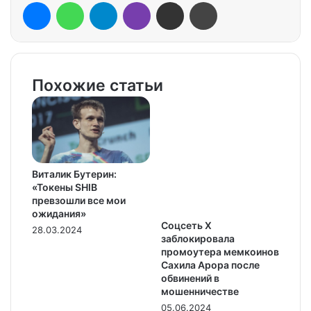
Messenger
WhatsApp
Telegram
Viber
Share via Email
Print
Похожие статьи
Виталик Бутерин:
«Токены SHIB
превзошли все мои
ожидания»
Соцсеть Х
28.03.2024
заблокировала
промоутера мемкоинов
Сахила Арора после
обвинений в
мошенничестве
05.06.2024