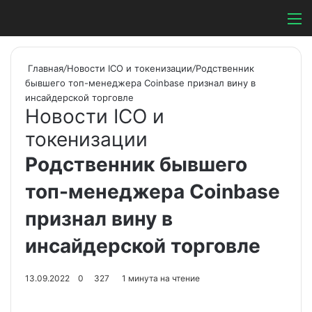
Switch ski
Search
М
Главная
/
Новости ICO и токенизации
/
Родственник
бывшего топ-менеджера Coinbase признал вину в
инсайдерской торговле
Новости ICO и
токенизации
Родственник бывшего
топ-менеджера Coinbase
признал вину в
инсайдерской торговле
13.09.2022
0
327
1 минута на чтение