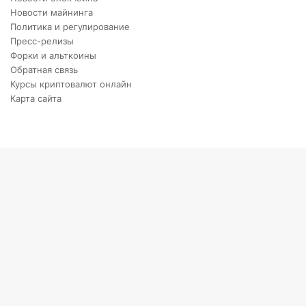
Новости майнинга
Политика и регулирование
Пресс-релизы
Форки и альткоины
Обратная связь
Курсы криптовалют онлайн
Карта сайта
Back
to
top
button