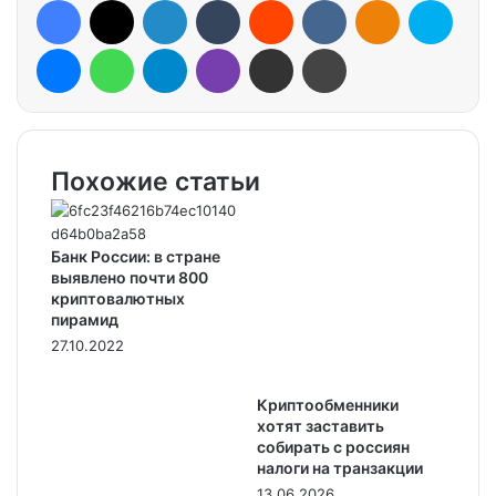
Facebook
X
LinkedIn
Tumblr
Reddit
VKontakte
Odnoklassniki
Skype
Messenger
WhatsApp
Telegram
Viber
Share via Email
Print
Похожие статьи
Банк России: в стране
выявлено почти 800
криптовалютных
пирамид
27.10.2022
Криптообменники
хотят заставить
собирать с россиян
налоги на транзакции
13.06.2026