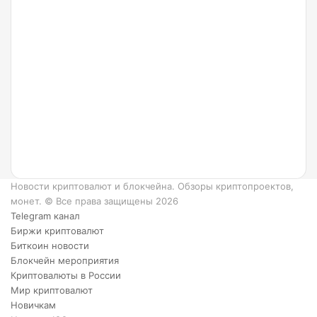
24.07.2022
Что
такое
Ripple
и как
он
работает?
6
преимуществ
XRP.
Новости криптовалют и блокчейна. Обзоры криптопроектов,
монет. © Все права защищены 2026
Telegram канал
Биржи криптовалют
Биткоин новости
Блокчейн мероприятия
Криптовалюты в России
Мир криптовалют
Новичкам