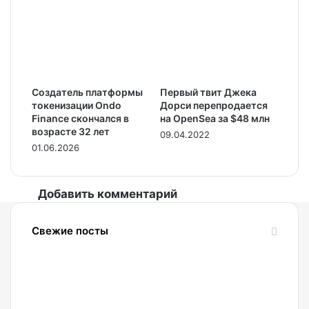
Создатель платформы
Первый твит Джека
токенизации Ondo
Дорси перепродается
Finance скончался в
на OpenSea за $48 млн
возрасте 32 лет
09.04.2022
01.06.2026
Добавить комментарий
Свежие посты
09.08.2026
Ищем
пропущенную
точку