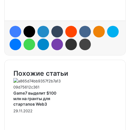
Facebook
X
LinkedIn
Tumblr
Reddit
VKontakte
Odnoklassniki
Skype
Messenger
WhatsApp
Telegram
Viber
Share via Email
Print
Похожие статьи
Game7 выделит $100
млн на гранты для
стартапов Web3
29.11.2022