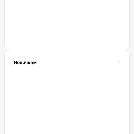
Новичкам
24.10.2023
Словарь
криптовалютных
терминов-
криптословарь