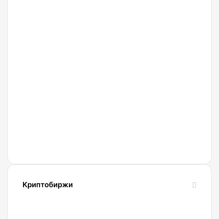
активность
держателей
биткоина
07.08.2026
Мошенники
используют
новые
схемы
обмана
с
Gram
и
Телеграмом
Павла
Криптобиржи
Дурова
21.04.2022
Обзор