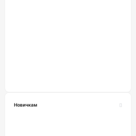
27.02.2022
Криптобиржа
Currency
Новичкам
24.10.2023
Словарь
криптовалютных