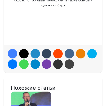
кэшбэк по торговым комиссиям, а также бонусы и
подарки от бирж.
Facebook
X
LinkedIn
Tumblr
Reddit
VKontakte
Odnoklassniki
Skype
Messenger
WhatsApp
Telegram
Viber
Share via Email
Print
Похожие статьи