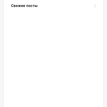
Свежие посты
08.08.2026
Россияне
стали
чаще
покупать
холодные
криптокошельки
08.08.2026
Топ-
менеджер
Metaplanet
назвал
условие
роста