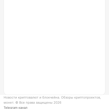
Arbitrum
24.07.2022
Что
такое
Ripple
и как
он
работает?
6
преимуществ
XRP.
Новости криптовалют и блокчейна. Обзоры криптопроектов,
монет. © Все права защищены 2026
Telegram канал