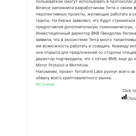
пользователи смогут использовать в протоколах 
Binance напомнила разработчикам Terra о своем 
перспективные проекты, желающие работать в се
гранты. На бирже заявляют, что будут стремиться
предоставляя дополнительную токеномическую, 
Инвестиционный директор BNB Гвендолин Регина (
заявила, что в экосистеме Terra много талантлив
им возможность работать и созидать. Команду инт
она открыта для предложений со стороны специа
директор подтвердила, что с сетью BNB, еще до к
Mirror Protocol и Wormhole.
Напомним, проект Terraform Labs рухнул всего за
обвалу всего криптовалютного рынка.
Источник
Click t
[Tot