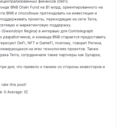
децентрализованных финансов (DeFi).
фонде BNB Chain Fund на $1 млрд, ориентированного на
ти BNB и способные претендовать на инвестиции и
 поддерживать проекты, переходящие из сети Terra,
сетевую и маркетинговую поддержку.
Gwendolyn Regina) в интервью для Cointelegraph
ых разработчиков, и команда BNB старается предоставить
ересуют DeFi, NFT и GameFi, поэтому, говорит Регина,
лизирующихся на этих технологиях проектов. Также
раха Terra, сотрудничали такие партнеры как Synapse,
 три дня, что привело к панике со стороны инвесторов и
o rate this post!
al:
0
Average:
0
]