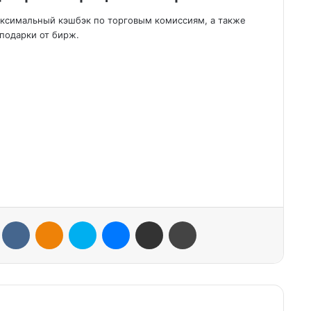
аксимальный кэшбэк по торговым комиссиям, а также
подарки от бирж.
VKontakte
Odnoklassniki
Skype
Messenger
Share via Email
Print