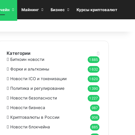
Sea
чейн
Майнинг
Бизнес
Курсы криптовалют
Категории
Биткоин новости
1 885
Форки и альткоины
1 632
Новости ICO и токенизации
1 620
Политика и регулирование
1 390
Новости безопасности
1 227
Новости бизнеса
987
Криптовалюты в России
906
Новости блокчейна
885