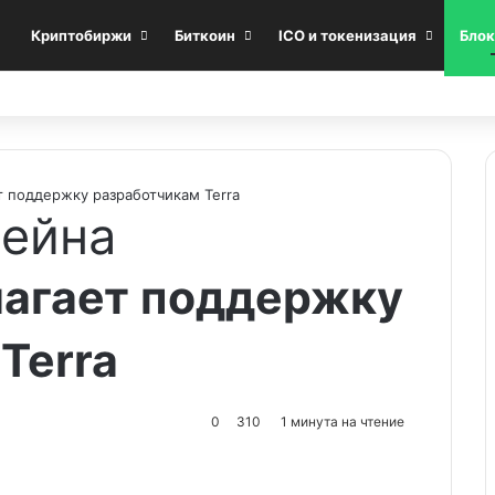
Криптобиржи
Биткоин
ICO и токенизация
Блок
т поддержку разработчикам Terra
чейна
лагает поддержку
Terra
0
310
1 минута на чтение