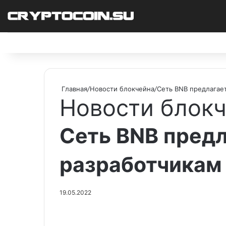
Facebook
X
Pinterest
vk.com
Telegram
RSS
Главная
/
Новости блокчейна
/
Сеть BNB предлагае
Новости блок
Сеть BNB пред
разработчикам 
19.05.2022