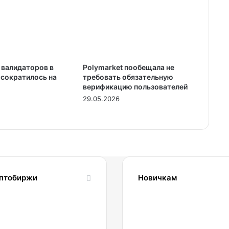
 валидаторов в
Polymarket пообещала не
 сократилось на
требовать обязательную
верификацию пользователей
29.05.2026
птобиржи
Новичкам
1.04.2022
24.10.2023
Обзор
Словарь
и
криптовалютных