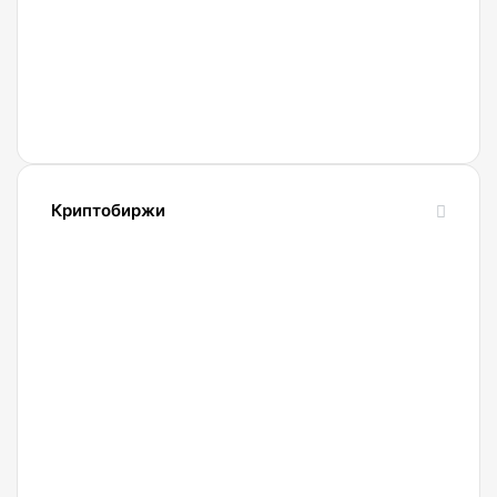
схемы
обмана
с
Gram
и
Телеграмом
Павла
Криптобиржи
Дурова
21.04.2022
Обзор
и
сравнение
биржи
Binance
2022.
Регистрация.