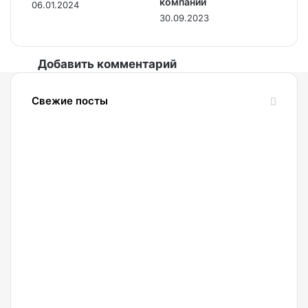
компаний
06.01.2024
30.09.2023
Добавить комментарий
Свежие посты
09.08.2026
Ищем
пропущенную
точку
разворота
правильно:
как
криптотрейдеру
применять
индикатор
09.08.2026
Fun
Роба