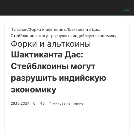
Switch ski
Search
М
Главная
/
Форки и альткоины
/
Шактиканта Дас:
Стейблкоины могут разрушить индийскую экономику
Форки и альткоины
Шактиканта Дас:
Стейблкоины могут
разрушить индийскую
экономику
29.10.2024
0
45
1 минута на чтение