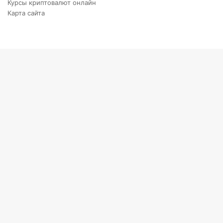
Курсы криптовалют онлайн
Карта сайта
Back
to
top
button