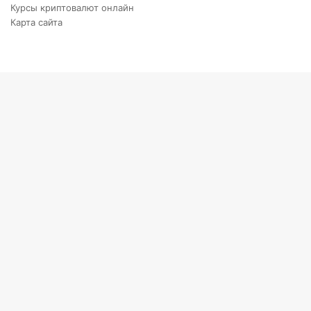
Курсы криптовалют онлайн
Карта сайта
Back
to
top
button