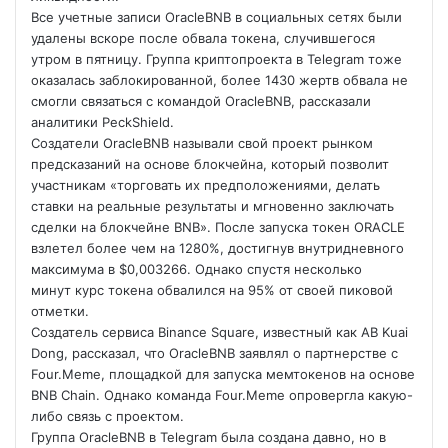
Все учетные записи OracleBNB в социальных сетях были
удалены вскоре после обвала токена, случившегося
утром в пятницу. Группа криптопроекта в Telegram тоже
оказалась заблокированной, более 1430 жертв обвала не
смогли связаться с командой OracleBNB, рассказали
аналитики PeckShield.
Создатели
OracleBNB называли свой проект рынком
предсказаний на основе блокчейна, который позволит
участникам «торговать их предположениями, делать
ставки на реальные результаты и мгновенно заключать
сделки на блокчейне BNB». После запуска токен ORACLE
взлетел более чем на 1280%, достигнув внутридневного
максимума в $0,003266. Однако спустя несколько
минут курс токена обвалился на 95% от своей пиковой
отметки.
Создатель сервиса Binance Square, известный как AB Kuai
Dong, рассказал, что OracleBNB заявлял о партнерстве с
Four.Meme, площадкой для запуска мемтокенов на основе
BNB Chain. Однако команда Four.Meme опровергла какую-
либо связь с проектом.
Группа OracleBNB в Telegram была создана давно, но в