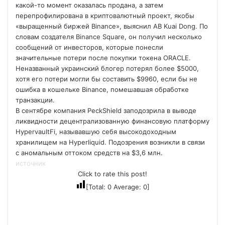
какой-то момент оказалась продана, а затем
перепрофилирована в криптовалютный проект, якобы
«выращенный биржей Binance», выяснил AB Kuai Dong. По
словам создателя Binance Square, он получил несколько
сообщений от инвесторов, которые понесли
значительные потери после покупки токена ORACLE.
Неназванный украинский блогер потерял более $5000,
хотя его потери могли бы составить $9960, если бы не
ошибка в кошельке Binance, помешавшая обработке
транзакции.
В сентябре компания PeckShield заподозрила в выводе
ликвидности децентрализованную финансовую платформу
HypervaultFi, называвшую себя высокодоходным
хранилищем на Hyperliquid. Подозрения возникли в связи
с аномальным оттоком средств на $3,6 млн.
источник
Click to rate this post!
[Total:
0
Average:
0
]