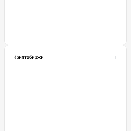
новые
схемы
обмана
с
Gram
и
Телеграмом
Павла
Криптобиржи
Дурова
21.04.2022
Обзор
и
сравнение
биржи
Binance
2022.
Регистрация.