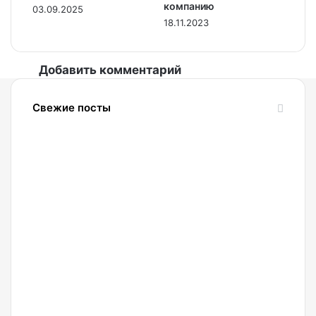
компанию
03.09.2025
18.11.2023
Добавить комментарий
Свежие посты
09.08.2026
Ищем
пропущенную
точку
разворота
правильно:
как
криптотрейдеру
применять
индикатор
09.08.2026
Fun
Роба