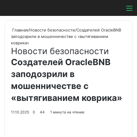
Switch ski
Search
М
Главная
/
Новости безопасности
/
Создателей OracleBNB
заподозрили в мошенничестве с «вытягиванием
коврика»
Новости безопасности
Создателей OracleBNB
заподозрили в
мошенничестве с
«вытягиванием коврика»
11.10.2025
0
44
1 минута на чтение