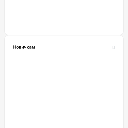
Новичкам
24.10.2023
Словарь
криптовалютных
терминов-
криптословарь
13.09.2023
Криптокошельки: