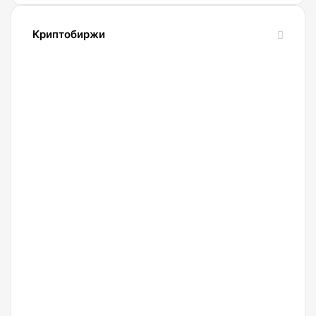
Телеграмом
Павла
Криптобиржи
Дурова
21.04.2022
Обзор
и
сравнение
биржи
Binance
2022.
Регистрация.
20.04.2022
Криптобиржа
Okx