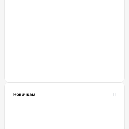
27.02.2022
Криптобиржа
Currency
Новичкам
24.10.2023
Словарь
криптовалютных
терминов-