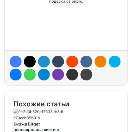
подарки от бирж.
Facebook
X
LinkedIn
Tumblr
Reddit
VKontakte
Odnoklassniki
Skype
Messenger
WhatsApp
Telegram
Viber
Share via Email
Print
Похожие статьи
Биржа Bitget
анонсировала листинг