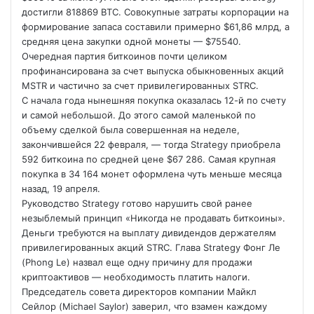
достигли 818869 BTC. Совокупные затраты корпорации на
формирование запаса составили примерно $61,86 млрд, а
средняя цена закупки одной монеты — $75540.
Очередная партия биткоинов почти
целиком
профинансирована за счет выпуска обыкновенных акций
MSTR и частично за счет привилегированных STRC.
С начала года нынешняя покупка оказалась 12-й по счету
и самой небольшой. До этого самой маленькой по
объему сделкой была совершенная на неделе,
закончившейся 22 февраля, — тогда Strategy приобрела
592 биткоина по средней цене $67 286. Самая крупная
покупка в 34 164 монет оформлена чуть меньше месяца
назад, 19 апреля.
Руководство Strategy готово нарушить свой ранее
незыблемый принцип «Никогда не продавать биткоины».
Деньги требуются на выплату дивидендов держателям
привилегированных акций STRC. Глава Strategy Фонг Ле
(Phong Le) назвал еще одну причину для продажи
криптоактивов — необходимость платить налоги.
Председатель совета директоров компании Майкл
Сейлор (Michael Saylor) заверил, что взамен каждому