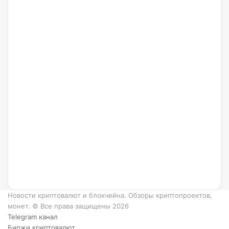
Arbitrum
24.07.2022
Что
такое
Ripple
и как
он
работает?
6
преимуществ
XRP.
Новости криптовалют и блокчейна. Обзоры криптопроектов,
монет. © Все права защищены 2026
Telegram канал
Биржи криптовалют