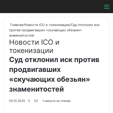
Switch ski
Search
М
Главная
/
Новости ICO и токенизации
/
Суд отклонил иск
против продвигавших «скучающих обезьян»
знаменитостей
Новости ICO и
токенизации
Суд отклонил иск против
продвигавших
«скучающих обезьян»
знаменитостей
05.10.2025
0
33
1 минута на чтение