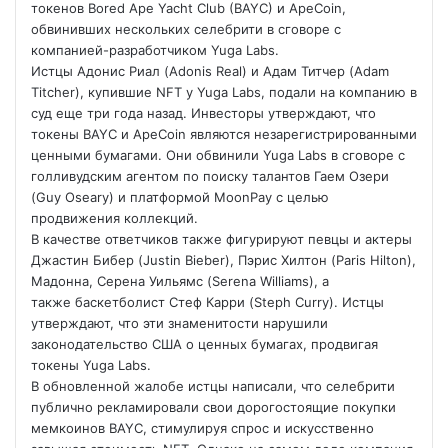
токенов Bored Ape Yacht Club (BAYC) и ApeCoin,
обвинивших нескольких селебрити в сговоре с
компанией-разработчиком Yuga Labs.
Истцы Адонис Риал (Adonis Real) и Адам Титчер (Adam
Titcher), купившие NFT у Yuga Labs, подали на компанию в
суд еще три года назад. Инвесторы утверждают, что
токены BAYC и ApeCoin являются незарегистрированными
ценными бумагами. Они обвинили Yuga Labs в сговоре с
голливудским агентом по поиску талантов Гаем Озери
(Guy Oseary) и платформой MoonPay с целью
продвижения коллекций.
В качестве ответчиков также фигурируют певцы и актеры
Джастин Бибер (Justin Bieber), Пэрис Хилтон (Paris Hilton),
Мадонна, Серена Уильямс (Serena Williams), а
также баскетболист Стеф Карри (Steph Curry). Истцы
утверждают, что эти знаменитости нарушили
законодательство США о ценных бумагах, продвигая
токены Yuga Labs.
В обновленной жалобе истцы написали, что селебрити
публично рекламировали свои дорогостоящие покупки
мемкоинов BAYC, стимулируя спрос и искусственно