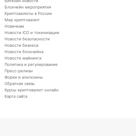
Биткоин новости
Блокчейн мероприятия
Криптовалюты в России
Мир криптовалют
Новичкам
Новости ICO и токенизации
Новости безопасности
Новости бизнеса
Новости блокчейна
Новости майнинга
Политика и регулирование
Пресс-релизы
Форки и альткоины
Обратная связь
Курсы криптовалют онлайн
Карта сайта
Back
to
top
button