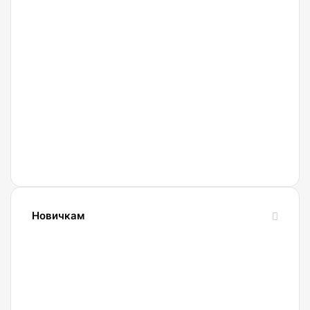
27.02.2022
Криптобиржа
Currency
Новичкам
24.10.2023
Словарь
криптовалютных
терминов-