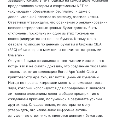
завышая стоимость NFT. Однако на самом деле компания
предоставляла актерам и спортсменам NFT со
«скучающими обезьянами» бесплатно, и даже с
дополнительной платила за рекламу, заявили истцы.
Ответчики утверждали, что обвинения о рекламировании
незарегистрированных ценных бумаг должны быть
отклонены, поскольку ни один из этих токенов не
классифицируется как ценная бумага. К тому же, в
феврале Комиссия по ценным бумагам и биржам США
(SEC) объявила, что мемкоины не считаются ценными
бумагами.
Окружной судья согласился с ответчиками и заявил, что
истцы так и не смогли доказать, что созданные Yuga Labs
токены, включая коллекцию Bored Ape Yacht Club и
криптовалюту ApeCoin, являются ценными бумагами.
Истцы не проанализировали монеты с помощью теста
Хауи, который используется для определения: являются
ли токены вложением денег в общее предприятие с
ожиданием прибыли, полученной в результате усилий
других лиц. Следовательно, инвесторы не могут
утверждать, что какие-либо цифровые активы,
запущенные ответчиком, являются ценными бумагами,