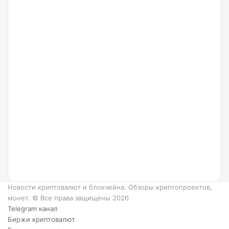
24.07.2022
Что
такое
Ripple
и как
он
работает?
6
преимуществ
XRP.
Новости криптовалют и блокчейна. Обзоры криптопроектов,
монет. © Все права защищены 2026
Telegram канал
Биржи криптовалют