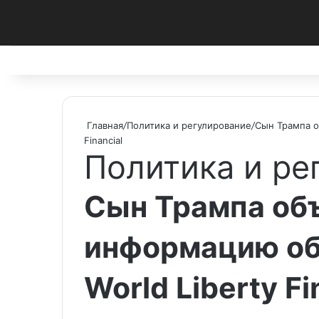
Facebook
X
Pinterest
vk.com
Telegram
RSS
Главная
/
Политика и регулирование
/
Сын Трампа о
Financial
Политика и ре
Сын Трампа об
информацию об
World Liberty Fi