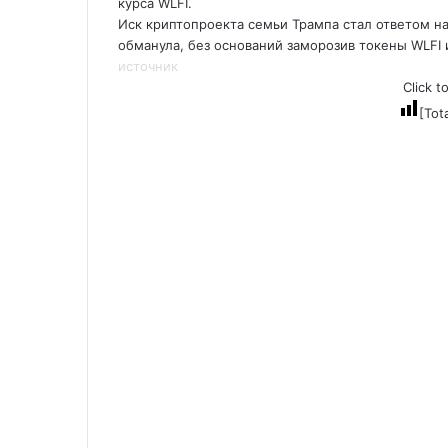
курса WLFI.
Иск криптопроекта семьи Трампа стал ответом на и
обманула, без оснований заморозив токены WLFI 
источник
Click t
[Tot