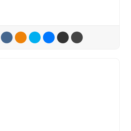
VKontakte
Odnoklassniki
Skype
Messenger
Share via Email
Print