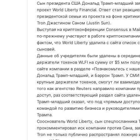
Сын президента США Дональд Трамп‑младший заяв
проект World Liberty Financial. Ответ стал реа
президентской семьи из проекта на фоне критики
Tron Джастином Саном (Justin Sun).
Выступая на криптоконференции Consensus в Май
по‑прежнему участвуют в работе криптокомпании
фактом, что World Liberty удалила с сайта список
сыновей.
Данные об учредителях были удалены в середине ма
держатели токенов WLFI на сумму от $5 млн полу
сайте компании в разделе «Познакомьтесь с наш
Дональд Трамп‑младший, и Бэррон Трамп. У СМИ 
крупные держатели токенов, смогут ли взаимоде
того как агентство Reuters направило компании 
доступ, раз соответствующий раздел сайта удален
Трамп-младший сказал, что под «прямым доступ
командой по развитию бизнеса и руководителями
Трампа.
Сооснователь World Liberty, сын спецпосланника Т
прокомментировал иск компании против Сана, заяви
Tron не только публично распространял ложную 