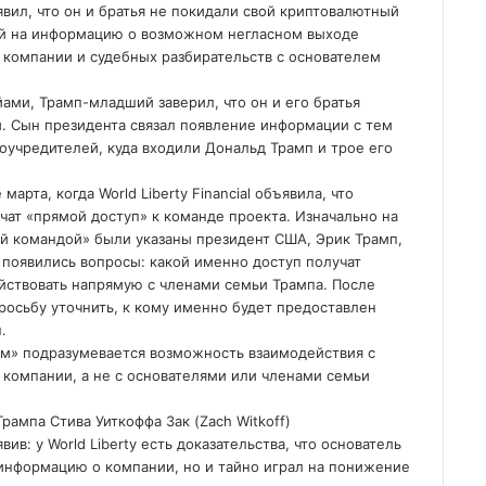
ил, что он и братья не покидали свой криптовалютный
кцией на информацию о возможном негласном выходе
 компании и судебных разбирательств с основателем
ами, Трамп-младший заверил, что он и его братья
. Сын президента связал появление
информации с тем
 соучредителей, куда входили Дональд Трамп и трое его
рта, когда World Liberty Financial объявила, что
чат «прямой доступ» к команде проекта. Изначально на
ей командой» были указаны президент США, Эрик Трамп,
появились вопросы: какой именно доступ получат
йствовать напрямую с членами семьи Трампа. После
просьбу уточнить, к кому именно будет предоставлен
.
ом» подразумевается возможность взаимодействия с
 компании, а не с основателями или членами семьи
рампа Стива Уиткоффа Зак (Zach Witkoff)
в: у World Liberty есть доказательства, что основатель
информацию о компании, но и тайно играл на понижение