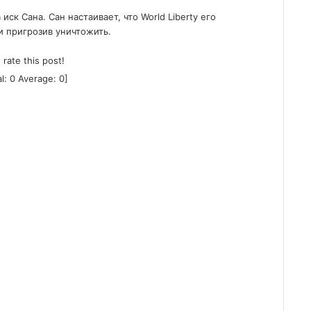
ск Сана. Сан настаивает, что World Liberty его
и пригрозив уничтожить.
o rate this post!
al:
0
Average:
0
]