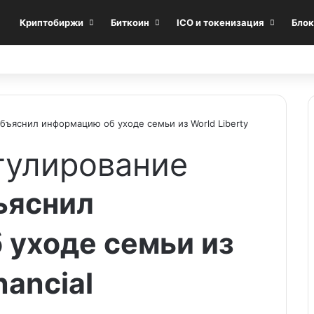
Криптобиржи
Биткоин
ICO и токенизация
Блок
бъяснил информацию об уходе семьи из World Liberty
гулирование
ъяснил
 уходе семьи из
nancial