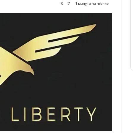
0
7
1 минута на чтение