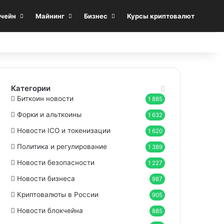
Sea
чейн
Майнинг
Бизнес
Курсы криптовалют
Категории
Биткоин новости
1 885
Форки и альткоины
1 632
Новости ICO и токенизации
1 620
Политика и регулирование
1 389
Новости безопасности
1 227
Новости бизнеса
987
Криптовалюты в России
905
Новости блокчейна
885