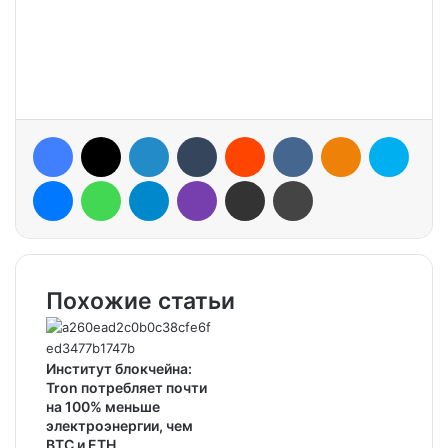
Facebook
X
LinkedIn
Tumblr
Reddit
VKontakte
Odnoklassniki
Skype
Messenger
WhatsApp
Telegram
Viber
Share via Email
Print
Похожие статьи
Институт блокчейна:
Tron потребляет почти
на 100% меньше
электроэнергии, чем
BTC и ETН