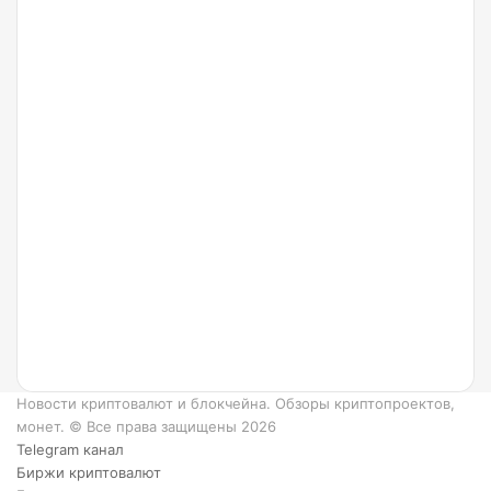
24.07.2022
Что
такое
Ripple
и как
он
работает?
6
преимуществ
XRP.
Новости криптовалют и блокчейна. Обзоры криптопроектов,
монет. © Все права защищены 2026
Telegram канал
Биржи криптовалют