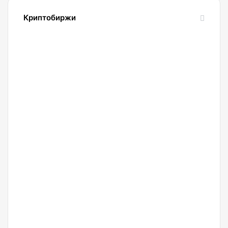
Криптобиржи
21.04.2022
Обзор
и
сравнение
биржи
Binance
2022.
Регистрация.
20.04.2022
Криптобиржа
Okx