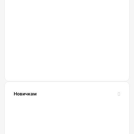
27.02.2022
Криптобиржа
Currency
Новичкам
24.10.2023
Словарь
криптовалютных
терминов-