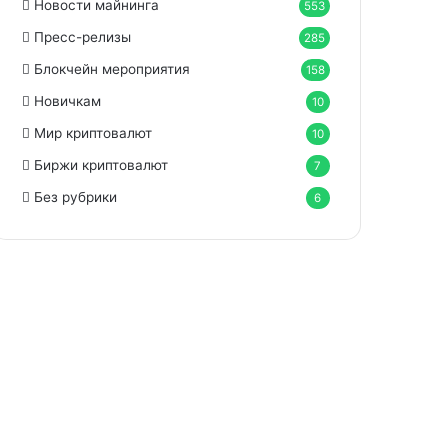
Новости майнинга
553
Пресс-релизы
285
Блокчейн мероприятия
158
Новичкам
10
Мир криптовалют
10
Биржи криптовалют
7
Без рубрики
6