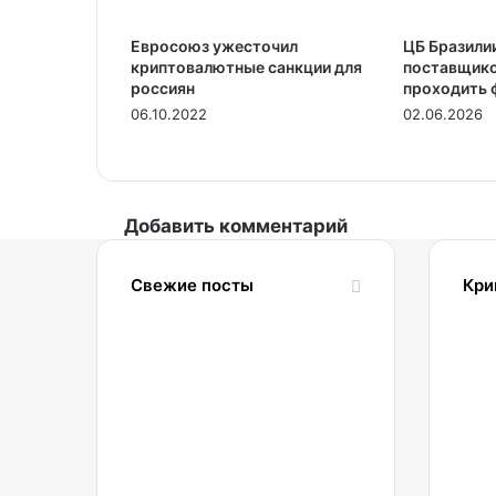
Евросоюз ужесточил
ЦБ Бразили
криптовалютные санкции для
поставщико
россиян
проходить 
06.10.2022
02.06.2026
Добавить комментарий
Свежие посты
Кри
07.08.2026
2
В ЕС
мошенники
выдают
себя
за
B
чиновников
2