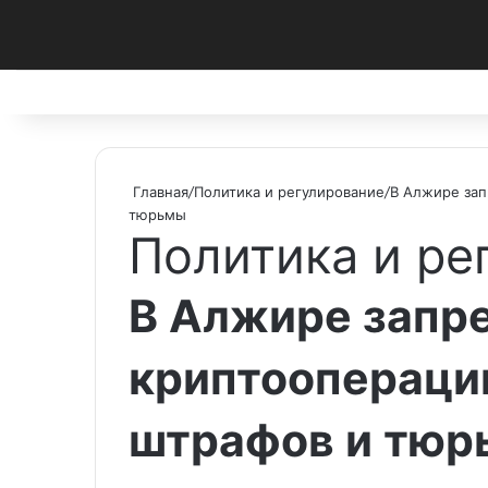
Facebook
X
Pinterest
vk.com
Telegram
RSS
Главная
/
Политика и регулирование
/
В Алжире зап
тюрьмы
Политика и ре
В Алжире запре
криптооперации
штрафов и тюр