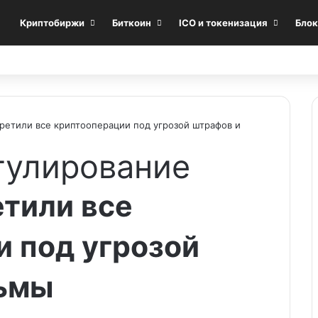
Криптобиржи
Биткоин
ICO и токенизация
Блок
ретили все криптооперации под угрозой штрафов и
гулирование
тили все
 под угрозой
ьмы