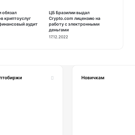
и обязал
ЦБ Бразилии выдал
в криптоуслуг
Crypto.com лицензию на
финансовый аудит
работу с электронными
деньгами
17.12.2022
птобиржи
Новичкам
1.04.2022
24.10.2023
Обзор
Словарь
и
криптовалютных
сравнение
терминов-
биржи
криптословарь
inance
022.