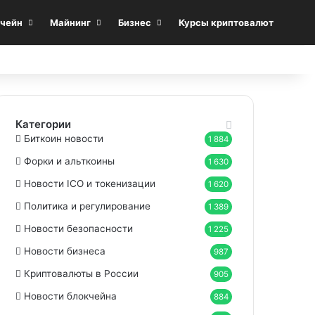
Sea
чейн
Майнинг
Бизнес
Курсы криптовалют
Категории
Биткоин новости
1 884
Форки и альткоины
1 630
Новости ICO и токенизации
1 620
Политика и регулирование
1 389
Новости безопасности
1 225
Новости бизнеса
987
Криптовалюты в России
905
Новости блокчейна
884