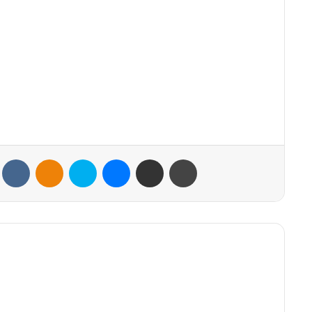
VKontakte
Odnoklassniki
Skype
Messenger
Share via Email
Print