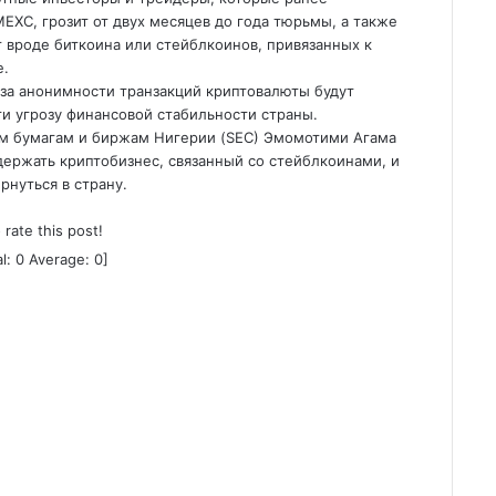
EXC, грозит от двух месяцев до года тюрьмы, а также
вроде биткоина или стейблкоинов, привязанных к
е.
-за анонимности транзакций криптовалюты будут
ти угрозу финансовой стабильности страны.
м бумагам и биржам Нигерии (SEC) Эмомотими Агама
ддержать криптобизнес, связанный со стейблкоинами, и
нуться в страну.
o rate this post!
al:
0
Average:
0
]