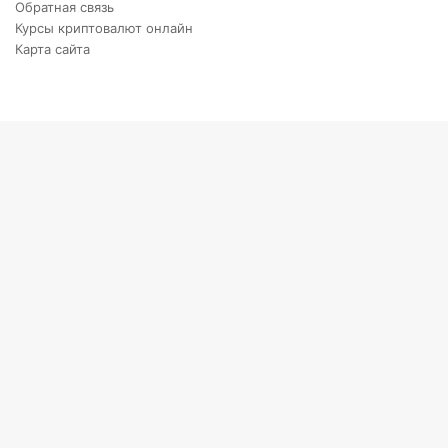
Обратная связь
Курсы криптовалют онлайн
Карта сайта
Back
to
top
button