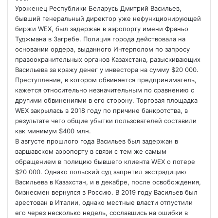
Уроженец Республики Беларусь Дмитрий Васильев,
бывший генеральный
директор уже нефункционирующей
биржи WEX, был задержан в аэропорту имени Франьо
Туджмана в Загребе. Полиция города действовала на
основании ордера, выданного Интерполом по запросу
правоохранительных органов Казахстана, разыскивающих
Васильева за кражу денег у инвестора на сумму $20 000.
Преступление, в котором обвиняется предприниматель,
кажется относительно незначительным по сравнению с
другими обвинениями в его сторону. Торговая площадка
WEX закрылась в 2018 году по причине банкротства, в
результате чего общие убытки пользователей составили
как минимум $400 млн.
В августе прошлого года Васильев был задержан в
варшавском аэропорту в связи с тем же самым
обращением в полицию бывшего клиента WEX о потере
$20 000. Однако польский суд запретил экстрадицию
Васильева в Казахстан, и в декабре, после освобождения,
бизнесмен вернулся в Россию. В 2019 году Васильев был
арестован в Италии, однако местные власти отпустили
его через несколько недель, сославшись на ошибки в