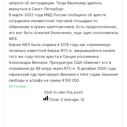
запросе об экстрадиции. Тогда Васильеву удалось
вернуться в Санкт-Петербург.
В марте 2022 года МВД России сообщило об аресте
сотрудника неизвестной торговой площадки по
обвинению в краже криптоактивов. Есть предположение,
это мог быть Алексей Билюченко, еще один сооснователь
WEX.
Биржа WEX была создана в 2019 году как «преемница»
печально известной биржи BTC-e, закрывшейся в начале
того же года после ареста в Греции россиянина
Александра Винника. Прокуратура США обвиняет его в
отмывании до $9 млрд через BTC-e. В декабре 2020 года
парижский суд приговорил Винника к пяти годам лишения
свободы и штрафу на сумму €100 000.
Источник
Click to rate this post!
[Total:
0
Average:
0
]