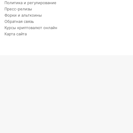
Политика и регулирование
Пресс-релизы
Форки и альткоины
Обратная связь
Курсы криптовалют онлайн
Карта сайта
Back
to
top
button