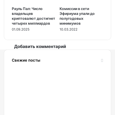
Рауль Пал: Число
Комиссии в сети
владельцев
Эфириума упали до
криптовалют достигнет
полугодовых
четырех миллиардов
минимумов
01.09.2025
10.03.2022
Добавить комментарий
Свежие посты
06.08.2026
Мэтт
Хоуган:
Криптоиндустрия
продолжит
развиваться
и без
CLARITY