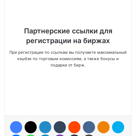
Партнерские ссылки для
регистрации на биржах
При регистрации по ссылкам вы получаете максимальный
кэшбэк по торговым комиссиям, а также бонусы и
подарки от бирж.
Facebook
X
LinkedIn
Tumblr
Reddit
VKontakte
Odnoklassniki
Skype
Messenger
WhatsApp
Telegram
Viber
Share via Email
Print