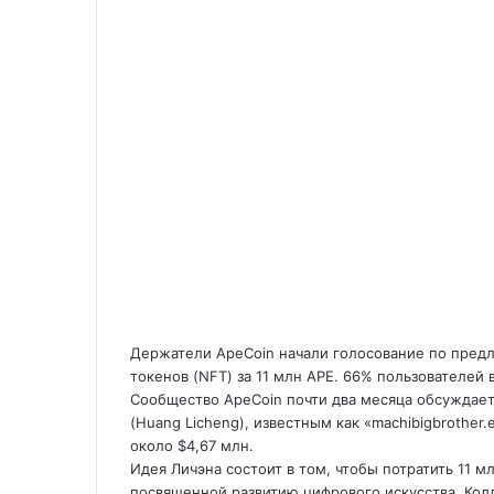
Держатели ApeCoin начали голосование по пред
токенов (NFT) за 11 млн APE. 66% пользователей
Сообщество ApeCoin почти два месяца обсуждае
(Huang
Licheng), известным как «machibigbrother.
около $4,67 млн.
Идея Личэна состоит в том, чтобы потратить 11 м
посвященной развитию цифрового искусства. Колл