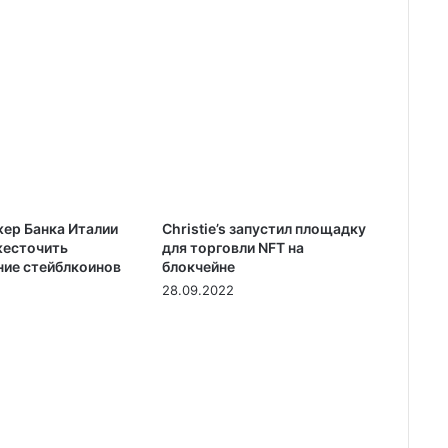
ер Банка Италии
Christie’s запустил площадку
жесточить
для торговли NFT на
ние стейблкоинов
блокчейне
28.09.2022