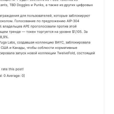
tants, TBD Doggies и Punks, а также из других цифровых
награждения для пользователей, которые заблокируют
отоколом. Голосование по предложению AIP-304
7% владельцев APE проголосовали против этой
щем тренде — токен торгуется на уровне $1,105. За
8,9%.
Yuga Labs, создавшая коллекцию BAYC, заблокировала
из США и Канады, чтобы соблюсти нормативные
нсировала запуск новой коллекции TwelveFold, состоящей
o rate this post!
al:
0
Average:
0
]