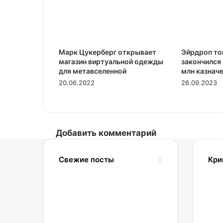
Марк Цукерберг открывает
Эйрдроп то
магазин виртуальной одежды
закончился
для метавселенной
млн казнач
20.06.2022
26.09.2023
Добавить комментарий
Свежие посты
Кри
09.08.2026
2
Биржа
Bybit
подала