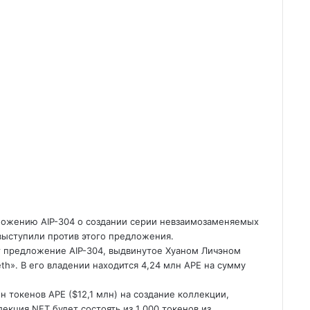
ложению AIP-304 о создании серии невзаимозаменяемых
 выступили против этого предложения.
т предложение AIP-304, выдвинутое Хуаном Личэном
eth». В его владении находится 4,24 млн APE на сумму
лн токенов APE ($12,1 млн) на создание коллекции,
екция NFT будет состоять из 1 000 токенов из