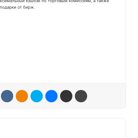
аксимальный кэшбэк по торговым комиссиям, а также
подарки от бирж.
VKontakte
Odnoklassniki
Skype
Messenger
Share via Email
Print