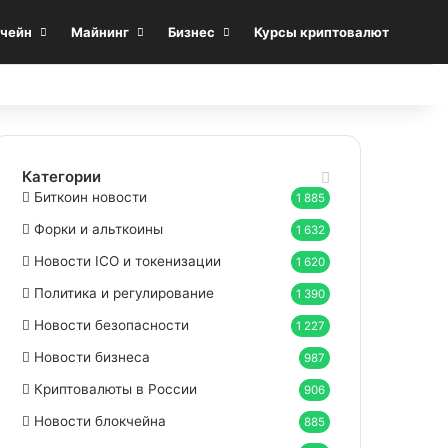
Sea
чейн
Майнинг
Бизнес
Курсы криптовалют
Категории
Биткоин новости
1 885
Форки и альткоины
1 632
Новости ICO и токенизации
1 620
Политика и регулирование
1 390
Новости безопасности
1 227
Новости бизнеса
987
Криптовалюты в России
906
Новости блокчейна
885