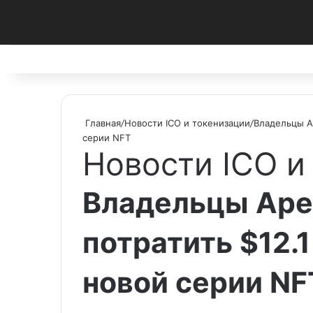
Facebook
X
Pinterest
vk.com
Telegram
RSS
Главная
/
Новости ICO и токенизации
/
Владельцы Ap
серии NFT
Новости ICO и
Владельцы Ape
потратить $12.1
новой серии NF