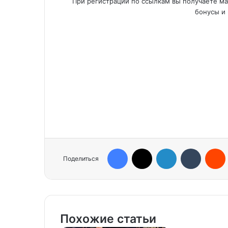
При регистрации по ссылкам вы получаете м
бонусы и 
Facebook
X
LinkedIn
Tumblr
Reddit
Поделиться
Похожие статьи