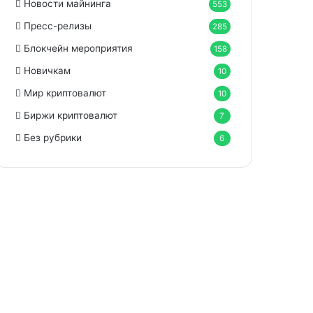
Новости майнинга
553
Пресс-релизы
285
Блокчейн мероприятия
158
Новичкам
10
Мир криптовалют
10
Биржи криптовалют
7
Без рубрики
6