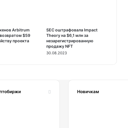
кенов Arbitrum
SEC оштрафовала Impact
 возвратом $59
Theory на $6,1 млн за
ейству проекта
незарегистрированную
продажу NFT
30.08.2023
птобиржи
Новичкам
1.04.2022
24.10.2023
Обзор
Словарь
и
криптовалютных
сравнение
терминов-