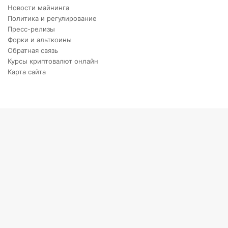
Новости майнинга
Политика и регулирование
Пресс-релизы
Форки и альткоины
Обратная связь
Курсы криптовалют онлайн
Карта сайта
Back
to
top
button