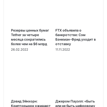
Резервы ценных бумаг
FTX объявила о
Tether за четыре
банкротстве: Сэм
месяца сократились
Бэнкман-Фрид уходит в
более чем на $6 млрд
отставку
26.02.2022
11.11.2022
Дэвид Эйнхорн:
Джером Пауэлл: «Быть
Крипторынок ожидают
или не быть цифровому