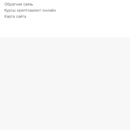
Обратная связь
Курсы криптовалют онлайн
Карта сайта
Back
to
top
button