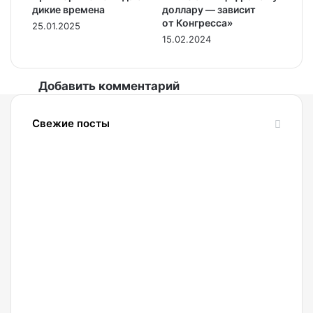
дикие времена
доллару — зависит
от Конгресса»
25.01.2025
15.02.2024
Добавить комментарий
Свежие посты
08.08.2026
Россияне
стали
чаще
покупать
холодные
криптокошельки
08.08.2026