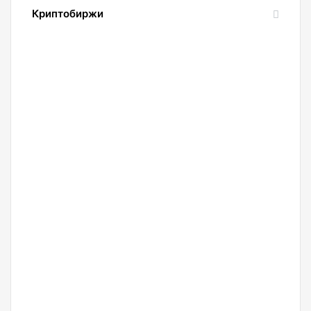
Криптобиржи
21.04.2022
Обзор
и
сравнение
биржи
Binance
2022.
Регистрация.
20.04.2022
Криптобиржа
Okx