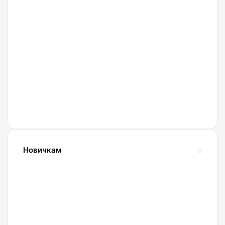
27.02.2022
Криптобиржа
Currency
Новичкам
24.10.2023
Словарь
криптовалютных
терминов-
криптословарь