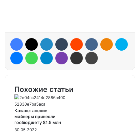
Facebook
X
LinkedIn
Tumblr
Reddit
VKontakte
Odnoklassniki
Skype
Messenger
WhatsApp
Telegram
Viber
Share via Email
Print
Похожие статьи
Казахстанские
майнеры принесли
госбюджету $1.5 млн
30.05.2022