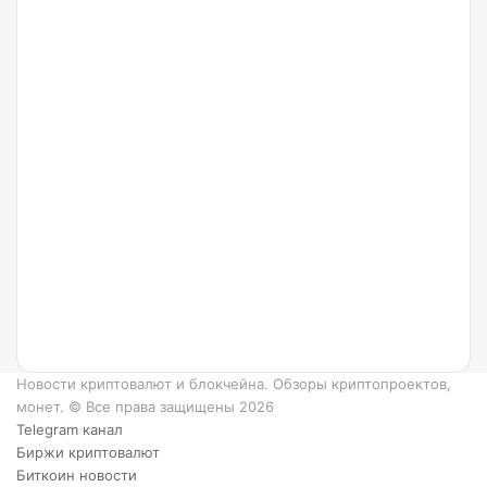
24.07.2022
Что
такое
Ripple
и как
он
работает?
6
преимуществ
XRP.
Новости криптовалют и блокчейна. Обзоры криптопроектов,
монет. © Все права защищены 2026
Telegram канал
Биржи криптовалют
Биткоин новости