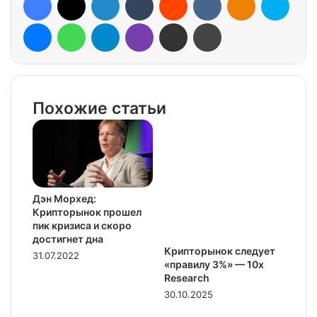
Messenger
WhatsApp
Telegram
Viber
Share via Email
Print
Похожие статьи
Дэн Морхед:
Крипторынок прошел
пик кризиса и скоро
достигнет дна
Крипторынок следует
31.07.2022
«правилу 3%» — 10x
Research
30.10.2025