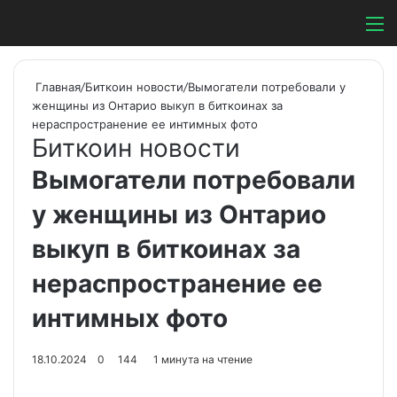
Switch ski
Search
М
Главная
/
Биткоин новости
/
Вымогатели потребовали у
женщины из Онтарио выкуп в биткоинах за
нераспространение ее интимных фото
Биткоин новости
Вымогатели потребовали
у женщины из Онтарио
выкуп в биткоинах за
нераспространение ее
интимных фото
18.10.2024
0
144
1 минута на чтение