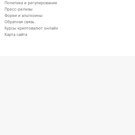
Политика и регулирование
Пресс-релизы
Форки и альткоины
Обратная связь
Курсы криптовалют онлайн
Карта сайта
Back
to
top
button