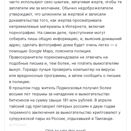
часто используют секс-шантаж, запугивая жертв, чтобы те
заплатили им за молчание. Обычно недоброжелатели
утверждают, что шпионили за жертвой и записали
доказательства того, как жертва просматривала
неприемлемые материалы в Интернете, включая
порнографию. На самом деле, преступники могут
собирать лишь общую информацию, и, выяснив домашний
адрес, сделать фотографию дома будет очень легко — с
помощью Google Maps, пояснила полиция.
Правоохранители порекомендовали не отвечать на
подобные письма и, тем более, не платить вымогателям
выкуп. Гораздо лучше проверить компьютер на вирусы
или вредоносные программы, а затем сообщить о письме
в полицию.
В прошлом году житель Подмосковья получил более
восьми лет тюрьмы за нападение и вымогательство
биткоинов на сумму свыше 181 млн рублей. В апреле
тайский суд приговорил пятерых россиян к двум годам
тюремного заключения за вымогательство криптовалют у
супружеской пары из России, отдыхавшей в Таиланде.
источник
Click to rate this post!