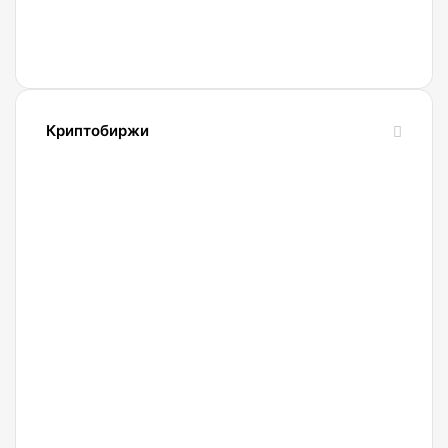
девять
работающих
криптоферм
Криптобиржи
21.04.2022
Обзор
и
сравнение
биржи
Binance
2022.
Регистрация.
20.04.2022
Криптобиржа
Okx