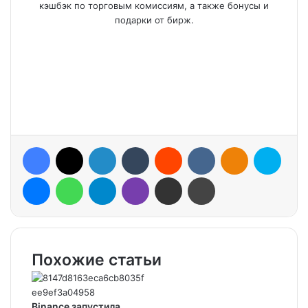
кэшбэк по торговым комиссиям, а также бонусы и
подарки от бирж.
Facebook
X
LinkedIn
Tumblr
Reddit
VKontakte
Odnoklassniki
Skype
Messenger
WhatsApp
Telegram
Viber
Share via Email
Print
Похожие статьи
Binance запустила