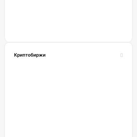
схемы
обмана
с
Gram
и
Телеграмом
Павла
Криптобиржи
Дурова
21.04.2022
Обзор
и
сравнение
биржи
Binance
2022.
Регистрация.
20.04.2022