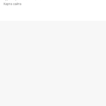
Карта сайта
Back
to
top
button