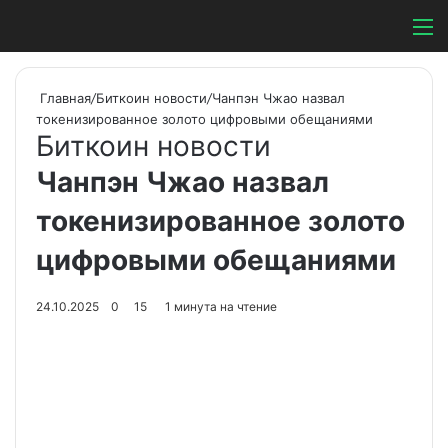
Switch ski
Search
М
Главная
/
Биткоин новости
/
Чанпэн Чжао назвал
токенизированное золото цифровыми обещаниями
Биткоин новости
Чанпэн Чжао назвал
токенизированное золото
цифровыми обещаниями
24.10.2025
0
15
1 минута на чтение