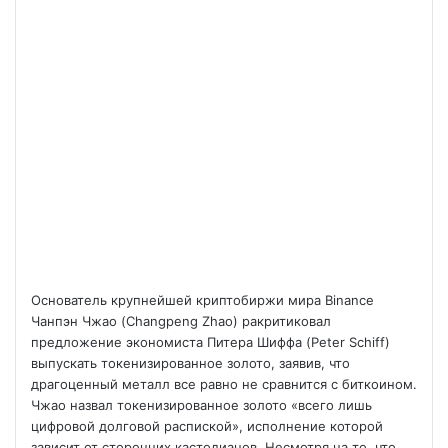
Основатель крупнейшей криптобиржи мира Binance
Чанпэн Чжао (Changpeng Zhao) ракритиковал
предложение экономиста Питера Шиффа (Peter Schiff)
выпускать токенизированное золото, заявив, что
драгоценный металл все равно не сравнится с биткоином.
Чжао назвал токенизированное золото «всего лишь
цифровой долговой распиской», исполнение которой
зависит от сторонних кастодианов. Несмотря на то, что