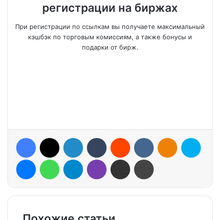
регистрации на биржах
При регистрации по ссылкам вы получаете максимальный
кэшбэк по торговым комиссиям, а также бонусы и
подарки от бирж.
Facebook
X
LinkedIn
Tumblr
Reddit
VKontakte
Odnoklassniki
Skype
Messenger
WhatsApp
Telegram
Viber
Share via Email
Print
Похожие статьи