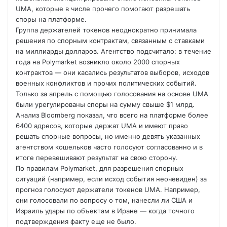
UMA, которые в числе прочего помогают разрешать
споры на платформе.
Группа держателей токенов неоднократно принимала
решения по спорным контрактам, связанным с ставками
на миллиарды долларов. Агентство подсчитало: в течение
года на Polymarket возникло
около 2000 спорных
контрактов — они касались результатов выборов, исходов
военных конфликтов и прочих политических событий.
Только за апрель с помощью голосования на основе UMA
были урегулированы споры на сумму свыше $1 млрд.
Анализ Bloomberg показал, что всего на платформе более
6400 адресов, которые держат UMA и имеют право
решать спорные вопросы, но именно девять указанных
агентством кошельков часто голосуют согласованно и в
итоге перевешивают результат на свою сторону.
По правилам Polymarket, для разрешения спорных
ситуаций (например, если исход события неочевиден) за
прогноз голосуют держатели токенов UMA. Например,
они голосовали по вопросу о том, нанесли ли США и
Израиль удары по объектам в Иране — когда точного
подтверждения факту еще не было.