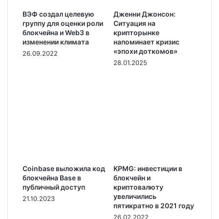
ВЭФ создал целевую
Дженни Джонсон:
группу для оценки роли
Ситуация на
блокчейна и Web3 в
крипторынке
изменении климата
напоминает кризис
«эпохи доткомов»
26.09.2022
28.01.2025
Coinbase выложила код
KPMG: инвестиции в
блокчейна Base в
блокчейн и
публичный доступ
криптовалюту
увеличились
21.10.2023
пятикратно в 2021 году
26.02.2022