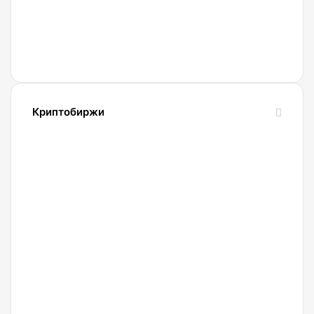
работу
из-за
атак с
использованием
ИИ
Криптобиржи
21.04.2022
Обзор
и
сравнение
биржи
Binance
2022.
Регистрация.
20.04.2022
Криптобиржа