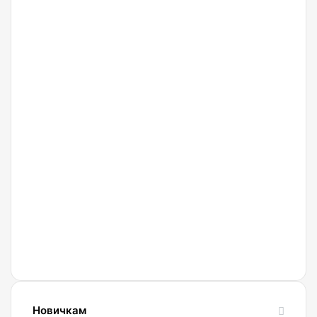
Bingx
27.02.2022
Криптобиржа
Currency
Новичкам