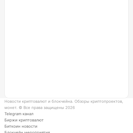
24.07.2022
Что
такое
Ripple
и как
он
работает?
6
преимуществ
XRP.
Новости криптовалют и блокчейна. Обзоры криптопроектов,
монет. © Все права защищены 2026
Telegram канал
Биржи криптовалют
Биткоин новости
Блокчейн мероприятия