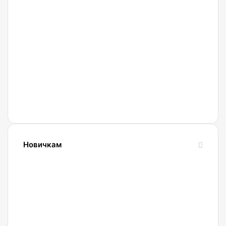
27.02.2022
Криптобиржа
Currency
Новичкам
24.10.2023
Словарь
криптовалютных
терминов-
криптословарь