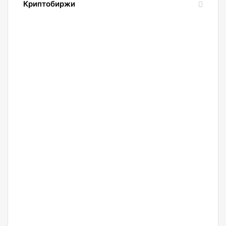
Криптобиржи
USDT
21.04.2022
Обзор
и
сравнение
биржи
Binance
2022.
Регистрация.
20.04.2022
Криптобиржа
Okx