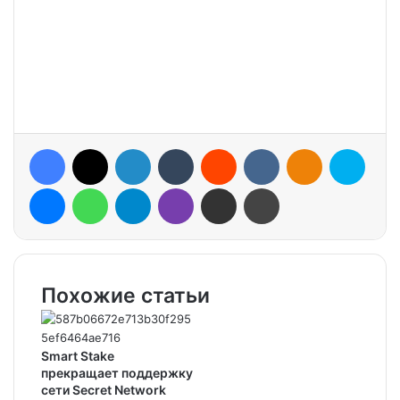
Facebook
X
LinkedIn
Tumblr
Reddit
VKontakte
Odnoklassniki
Skype
Messenger
WhatsApp
Telegram
Viber
Share via Email
Print
Похожие статьи
Smart Stake
прекращает поддержку
сети Secret Network