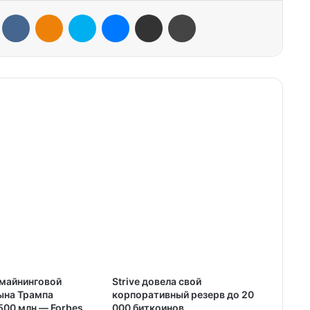
VKontakte
Odnoklassniki
Skype
Messenger
Share via Email
Print
майнинговой
Strive довела свой
ына Трампа
корпоративный резерв до 20
500 млн — Forbes
000 биткоинов