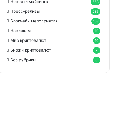
Новости майнинга
553
Пресс-релизы
285
Блокчейн мероприятия
158
Новичкам
10
Мир криптовалют
10
Биржи криптовалют
7
Без рубрики
6