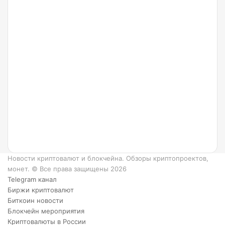
24.07.2022
Что
такое
Ripple
и как
он
работает?
6
преимуществ
XRP.
Новости криптовалют и блокчейна. Обзоры криптопроектов,
монет. © Все права защищены 2026
Telegram канал
Биржи криптовалют
Биткоин новости
Блокчейн мероприятия
Криптовалюты в России