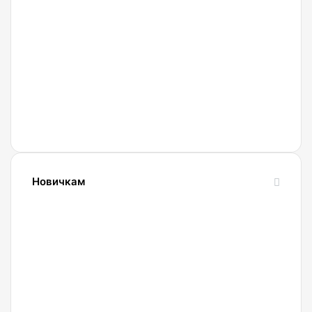
Криптобиржа
Currency
Новичкам
24.10.2023
Словарь
криптовалютных
терминов-
криптословарь