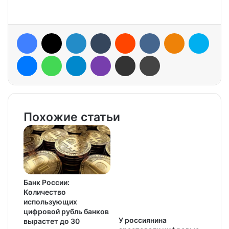
Facebook
X
LinkedIn
Tumblr
Reddit
VKontakte
Odnoklassniki
Skype
Messenger
WhatsApp
Telegram
Viber
Share via Email
Print
Похожие статьи
Банк России:
Количество
использующих
цифровой рубль банков
У россиянина
вырастет до 30