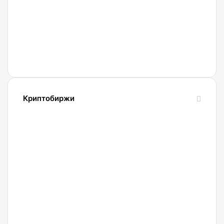
биткоинов
прекратил
работу
из-за
атак с
использованием
ИИ
Криптобиржи
21.04.2022
Обзор
и
сравнение
биржи
Binance
2022.
Регистрация.