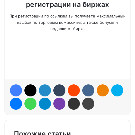
регистрации на биржах
При регистрации по ссылкам вы получаете максимальный
кэшбэк по торговым комиссиям, а также бонусы и
подарки от бирж.
Facebook
X
LinkedIn
Tumblr
Reddit
VKontakte
Odnoklassniki
Skype
Messenger
WhatsApp
Telegram
Viber
Share via Email
Print
Похожие статьи