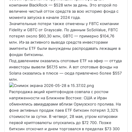
компании BlackRock — $528 млн за день. Это второй по
величине чистый отток средств за всю историю фонда с
момента запуска в начале 2024 года.
Значительные потери также отмечены у FBTC компании
Fidelity и GBTC от Grayscale. По данным SoSoValue, FBTC
потерял
около $60,30 млн, GBTC — примерно $104,76
млн. Из‑за активного вывода средств инвесторами
эмитенты ETF были вынуждены распродавать лежащие в
фондах биткоины.
Под давлением оказались спотовые ETF на эфир — оттуда
инвесторы вывели $67,15 млн. А вот спотовые фонды на
Solana оказались в плюсе — сюда привлечено более $557
млн.
Распродажа акций криптофондов совпала с ростом
напряженности на Ближнем Востоке: США и Иран
обменялись авиаударами вблизи Ормузского пролива. На
фоне активных продаж паев ETF биткоин потерял 3,32%
стоимости за сутки. В четверг, 28 мая, утром котировки
первой криптовалюты опускались до $72 700. Позже
биткоин отскочил и днем торговался в пределах $73 300