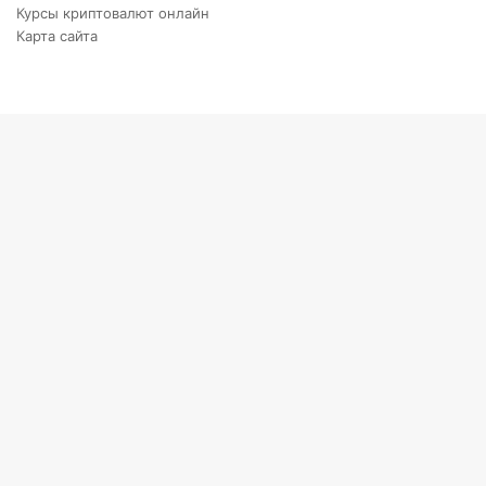
Курсы криптовалют онлайн
Карта сайта
Back
to
top
button