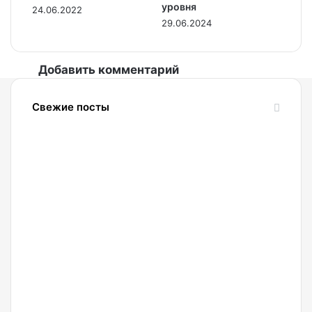
уровня
24.06.2022
29.06.2024
Добавить комментарий
Свежие посты
06.08.2026
Мэтт
Хоуган:
Криптоиндустрия
продолжит
развиваться
и без
CLARITY
Act
05.08.2026
69%