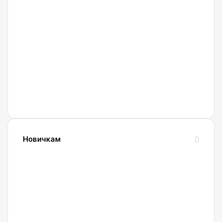
27.02.2022
Криптобиржа
Currency
Новичкам
24.10.2023
Словарь
криптовалютных
терминов-
криптословарь