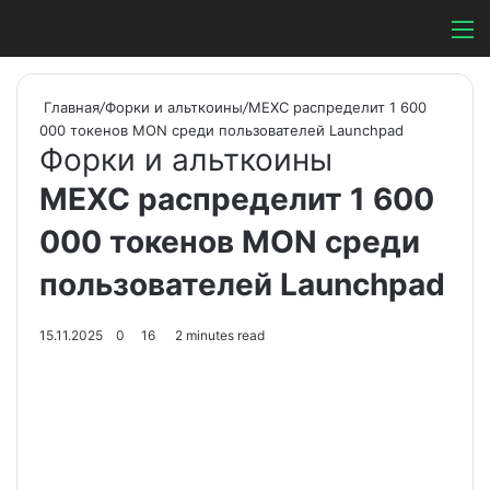
Switch ski
Search
М
Главная
/
Форки и альткоины
/
MEXC распределит 1 600
000 токенов MON среди пользователей Launchpad
Форки и альткоины
MEXC распределит 1 600
000 токенов MON среди
пользователей Launchpad
15.11.2025
0
16
2 minutes read