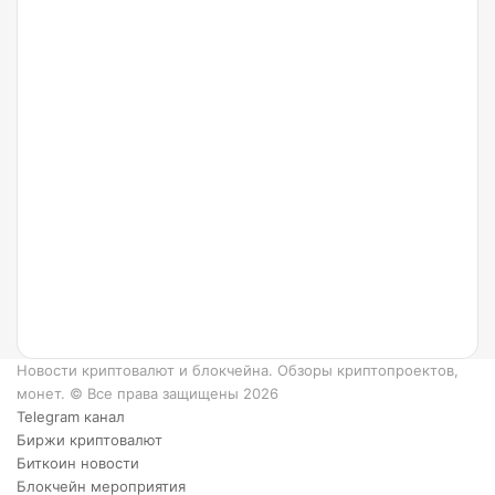
24.07.2022
Что
такое
Ripple
и как
он
работает?
6
преимуществ
XRP.
Новости криптовалют и блокчейна. Обзоры криптопроектов,
монет. © Все права защищены 2026
Telegram канал
Биржи криптовалют
Биткоин новости
Блокчейн мероприятия