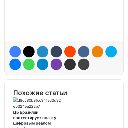
Facebook
X
LinkedIn
Tumblr
Reddit
VKontakte
Odnoklassniki
Skype
Messenger
WhatsApp
Telegram
Viber
Share via Email
Print
Похожие статьи
ЦБ Бразилии
протестирует оплату
цифровым реалом