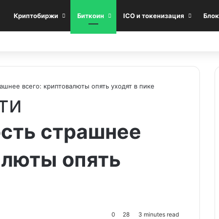
Криптобиржи
Биткоин
ICO и токенизация
Блок
шнее всего: криптовалюты опять уходят в пике
ти
сть страшнее
алюты опять
0
28
3 minutes read