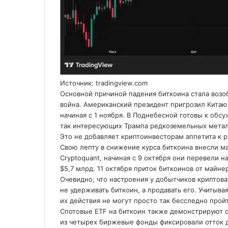
Источник: tradingview.com
Основной причиной падения биткоина стала возо
война. Американский президент пригрозил Китаю
начиная с 1 ноября. В Поднебесной готовы к обс
так интересующих Трампа редкоземельных метал
Это не добавляет криптоинвесторам аппетита к р
Свою лепту в снижение курса биткоина внесли 
Cryptoquant, начиная с 9 октября они перевели 
$5,7 млрд. 11 октября приток биткоинов от майн
Очевидно, что настроения у добытчиков криптов
не удерживать биткоин, а продавать его. Учитыв
их действия не могут просто так бесследно прой
Спотовые ETF на биткоин также демонстрируют о
из четырех биржевые фонды фиксировали отток 