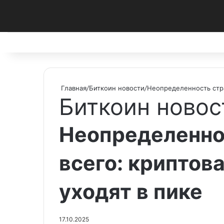
Facebook
X
Pinterest
vk.com
Telegram
RSS
Главная
/
Биткоин новости
/
Неопределенность стра
Биткоин новос
Неопределенно
всего: криптов
уходят в пике
17.10.2025