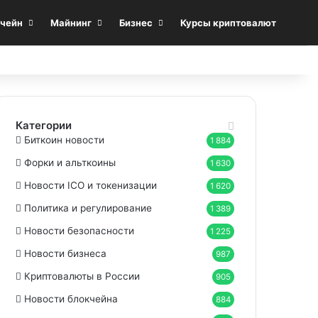
Sea
чейн
Майнинг
Бизнес
Курсы криптовалют
Категории
Биткоин новости
1 884
Форки и альткоины
1 630
Новости ICO и токенизации
1 620
Политика и регулирование
1 389
Новости безопасности
1 225
Новости бизнеса
987
Криптовалюты в России
905
Новости блокчейна
884