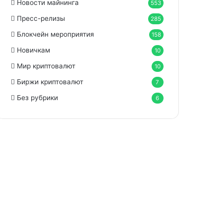
Новости майнинга
553
Пресс-релизы
285
Блокчейн мероприятия
158
Новичкам
10
Мир криптовалют
10
Биржи криптовалют
7
Без рубрики
6