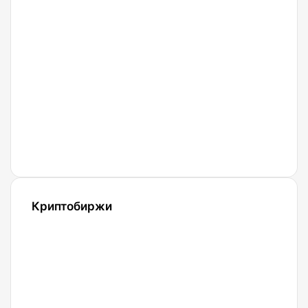
подписал
закон о
контроле
за
криптовалютами
в
России
Криптобиржи
21.04.2022
Обзор и
сравнение
биржи
Binance