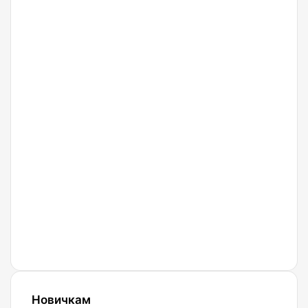
регистрация.
31.03.2022
Криптобиржа
Huobi.
Обзор,
регистрация.
18.03.2022
Криптобиржа
Bingx
27.02.2022
Криптобиржа
Currency
Новичкам