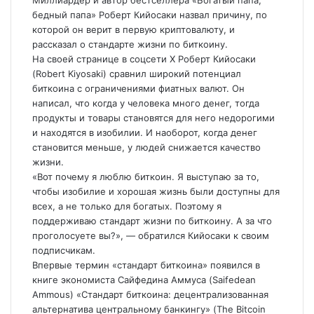
Миллиардер и автор бестселлера «Богатый папа,
бедный папа» Роберт Кийосаки назвал причину, по
которой он верит в первую криптовалюту, и
рассказал о стандарте жизни по биткоину.
На своей странице в соцсети Х Роберт Кийосаки
(Robert Kiyosaki) сравнил широкий потенциал
биткоина с ограничениями фиатных валют. Он
написал, что когда у человека много денег, тогда
продукты и товары становятся для него недорогими
и находятся в изобилии. И наоборот, когда денег
становится меньше, у людей снижается
качество
жизни.
«Вот почему я люблю биткоин. Я выступаю за то,
чтобы изобилие и хорошая жизнь были доступны для
всех, а не только для богатых. Поэтому я
поддерживаю стандарт жизни по биткоину. А за что
проголосуете вы?», — обратился Кийосаки к своим
подписчикам.
Впервые термин «стандарт биткоина» появился в
книге экономиста Сайфедина Аммуса (Saifedean
Ammous) «Стандарт биткоина: децентрализованная
альтернатива центральному банкингу» (The Bitcoin