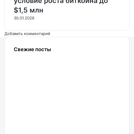
условие роста биткоина до
$1,5 млн
30.01.2026
Добавить комментарий
Свежие посты
06.08.2026
Аналитики
Wintermute
увидели
признаки
завершения
медвежьей
фазы
крипторынка